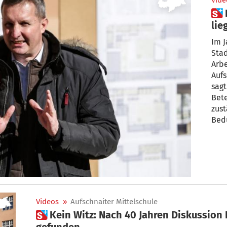
Vide
 Luis Walcher: „Beste Lösung
lie
Im J
Stad
Arbe
Aufs
sagt
Bete
zus
Bedü
in e
die 
und 
Schu
habe
Walc
„End
Videos
»
Aufschnaiter Mittelschule
mit 
 Kein Witz: Nach 40 Jahren Diskussion Lösung für Schulsanierung
Vize
gefunden