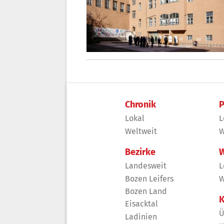
Chronik
P
Lokal
L
Weltweit
W
Bezirke
W
Landesweit
L
Bozen Leifers
W
Bozen Land
K
Eisacktal
Ü
Ladinien