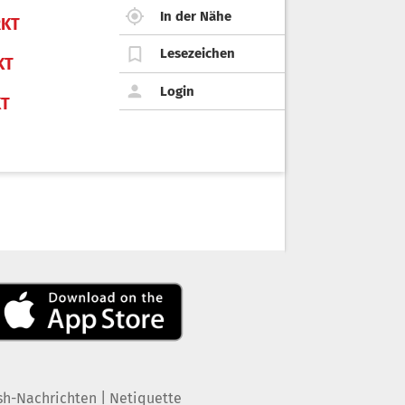
In der Nähe
KT
Lesezeichen
KT
Login
KT
|
sh-Nachrichten
Netiquette