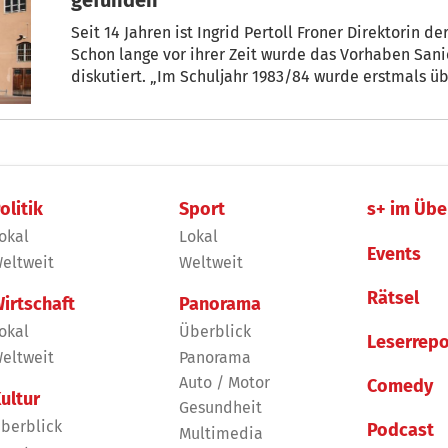
Seit 14 Jahren ist Ingrid Pertoll Froner Direktorin d
Schon lange vor ihrer Zeit wurde das Vorhaben Sa
diskutiert. „Im Schuljahr 1983/84 wurde erstmals 
muss man sich mal vorstellen“, sagt sie. Hat anfangs
Vorhaben durchzuziehen, ist es der Schulgemeinsch
Überzeugungskraft schlussendlich gelungen, die pol
Vorhaben zu gewinnen
olitik
Sport
s+ im Übe
okal
Lokal
Events
eltweit
Weltweit
Rätsel
irtschaft
Panorama
okal
Überblick
Leserrepo
eltweit
Panorama
Auto / Motor
Comedy
ultur
Gesundheit
berblick
Podcast
Multimedia