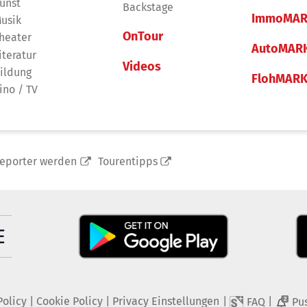
unst
Backstage
ImmoMAR
usik
OnTour
heater
AutoMAR
iteratur
Videos
ildung
FlohMAR
ino / TV
reporter werden
Tourentipps
Policy
|
Cookie Policy
|
Privacy Einstellungen
|
|
FAQ
Pu
2