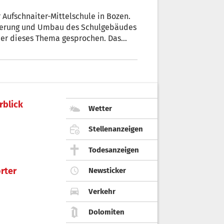
er Aufschnaiter-Mittelschule in Bozen.
nierung und Umbau des Schulgebäudes
über dieses Thema gesprochen. Das
 der politische Wille gefehlt, dieses
aft mit viel Durchhaltevermögen und
itischen Entscheidungsträger für das
rblick
Wetter
Stellenanzeigen
Todesanzeigen
rter
Newsticker
Verkehr
Dolomiten