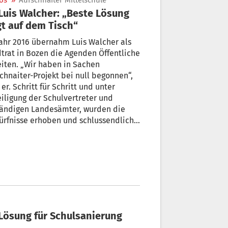
os
»
Aufschnaiter Mittelschule
gt auf dem Tisch“
ahr 2016 übernahm Luis Walcher als
trat in Bozen die Agenden Öffentliche
iten. „Wir haben in Sachen
chnaiter-Projekt bei null begonnen“,
 er. Schritt für Schritt und unter
iligung der Schulvertreter und
tändigen Landesämter, wurden die
rfnisse erhoben und schlussendlich
in Konzept gegossen. „Wir haben nun
beste Lösung auf dem Tisch liegen
ich bin mir sicher, dass dieses
lgebäude eine große Strahlkraft
n wird. Auch über Bozen hinaus“, sagt
her. Die Finanzierung ist gesichert.
e 2024 bzw. Anfang 2025 können wir
den Arbeiten beginnen“, kündigt der
bürgermeister an.