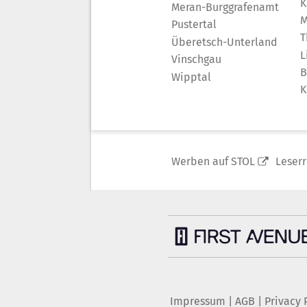
K
Meran-Burggrafenamt
M
Pustertal
T
Überetsch-Unterland
L
Vinschgau
B
Wipptal
K
Werben auf STOL
Leser
Impressum
|
AGB
|
Privacy 