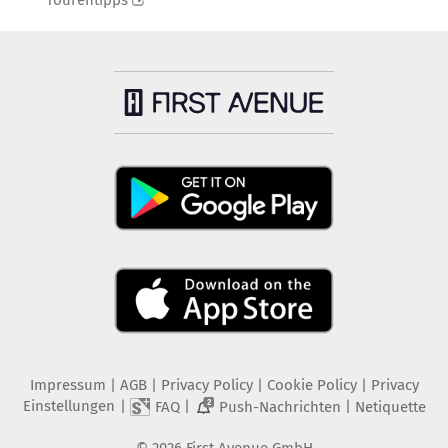
Tourentipps
Impressum
|
AGB
|
Privacy Policy
|
Cookie Policy
|
Privacy
Einstellungen
|
|
|
FAQ
Push-Nachrichten
Netiquette
2
©
2026
First Avenue GmbH