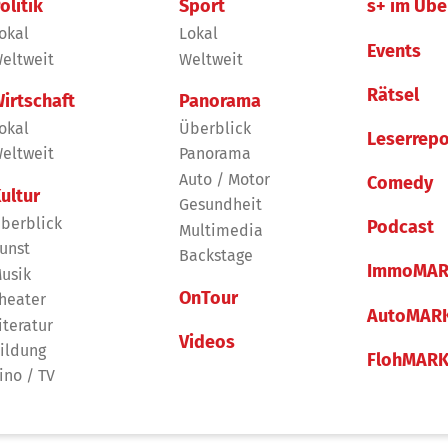
olitik
Sport
s+ im Übe
okal
Lokal
Events
eltweit
Weltweit
Rätsel
irtschaft
Panorama
okal
Überblick
Leserrepo
eltweit
Panorama
Auto / Motor
Comedy
ultur
Gesundheit
berblick
Podcast
Multimedia
unst
Backstage
ImmoMAR
usik
OnTour
heater
AutoMAR
iteratur
Videos
ildung
FlohMAR
ino / TV