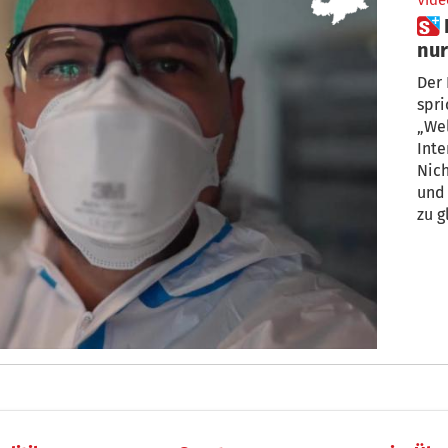
Vide
 Pfleger Daniel: „Hatte bislang
nur
Int
Der 
spri
„We
Inte
Nic
und
zu g