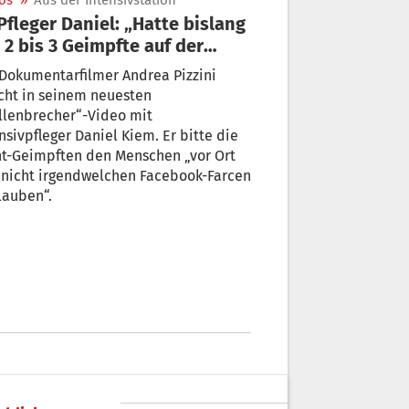
os
»
Aus der Intensivstation
 2 bis 3 Geimpfte auf der
ensivstation“
Dokumentarfilmer Andrea Pizzini
cht in seinem neuesten
llenbrecher“-Video mit
nsivpfleger Daniel Kiem. Er bitte die
ht-Geimpften den Menschen „vor Ort
 nicht irgendwelchen Facebook-Farcen
lauben“.