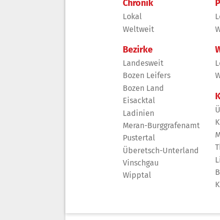
Chronik
P
Lokal
L
Weltweit
W
Bezirke
W
Landesweit
L
Bozen Leifers
W
Bozen Land
K
Eisacktal
Ü
Ladinien
K
Meran-Burggrafenamt
M
Pustertal
T
Überetsch-Unterland
L
Vinschgau
B
Wipptal
K