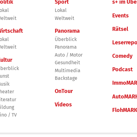
olitik
Sport
s+ im Übe
okal
Lokal
Events
eltweit
Weltweit
Rätsel
irtschaft
Panorama
okal
Überblick
Leserrepo
eltweit
Panorama
Auto / Motor
Comedy
ultur
Gesundheit
berblick
Podcast
Multimedia
unst
Backstage
ImmoMAR
usik
OnTour
heater
AutoMAR
iteratur
Videos
ildung
FlohMAR
ino / TV