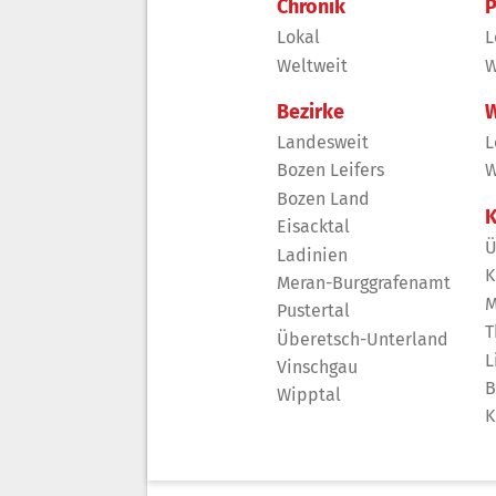
Chronik
P
Lokal
L
Weltweit
W
Bezirke
W
Landesweit
L
Bozen Leifers
W
Bozen Land
K
Eisacktal
Ü
Ladinien
K
Meran-Burggrafenamt
M
Pustertal
T
Überetsch-Unterland
L
Vinschgau
B
Wipptal
K