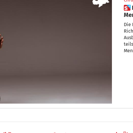
Chro
 Dienste für Betreuung von
Me
we
Die L
Rich
Aus
teil
Mens