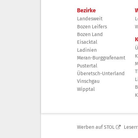
Bezirke
W
Landesweit
L
Bozen Leifers
W
Bozen Land
K
Eisacktal
Ü
Ladinien
K
Meran-Burggrafenamt
M
Pustertal
T
Überetsch-Unterland
L
Vinschgau
B
Wipptal
K
Werben auf STOL
Leser