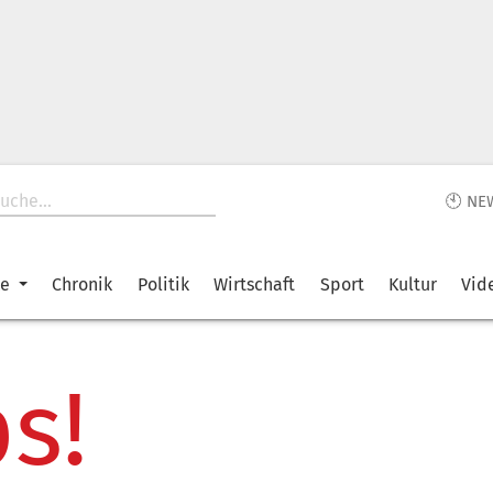
🕙 NE
ke
Chronik
Politik
Wirtschaft
Sport
Kultur
Vid
s!