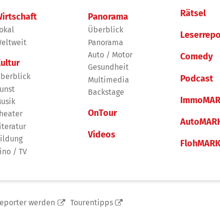
Rätsel
irtschaft
Panorama
okal
Überblick
Leserrepo
eltweit
Panorama
Auto / Motor
Comedy
ultur
Gesundheit
berblick
Podcast
Multimedia
unst
Backstage
ImmoMAR
usik
OnTour
heater
AutoMAR
iteratur
Videos
ildung
FlohMAR
ino / TV
reporter werden
Tourentipps