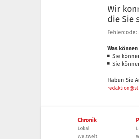
Wir konn
die Sie
Fehlercode:
Was können 
Sie könne
Sie könne
Haben Sie A
redaktion@sto
Chronik
P
Lokal
L
Weltweit
W