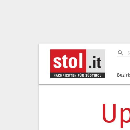
Bezir
Up