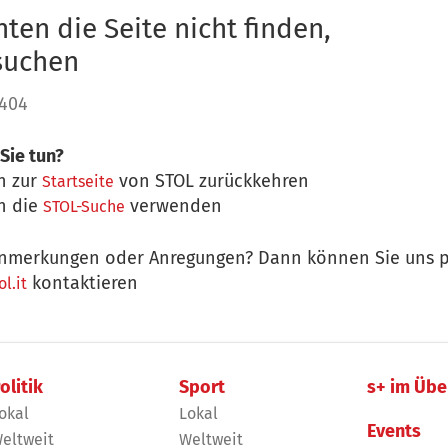
ten die Seite nicht finden,
 suchen
 404
Sie tun?
n zur
von STOL zurückkehren
Startseite
n die
verwenden
STOL-Suche
nmerkungen oder Anregungen? Dann können Sie uns p
kontaktieren
l.it
olitik
Sport
s+ im Übe
okal
Lokal
Events
eltweit
Weltweit