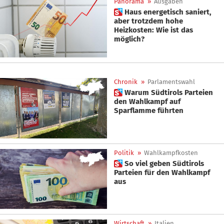
Panorama
»
Ausgaben
 Haus energetisch saniert,
aber trotzdem hohe
Heizkosten: Wie ist das
möglich?
Chronik
»
Parlamentswahl
 Warum Südtirols Parteien
den Wahlkampf auf
Sparflamme führten
Politik
»
Wahlkampfkosten
 So viel geben Südtirols
Parteien für den Wahlkampf
aus
Wirtschaft
»
Italien