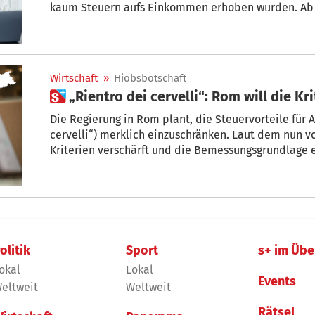
kaum Steuern aufs Einkommen erhoben wurden. Ab s
des „Regime impatriati“ (auch „Rientro dei cervelli“
Zudem steht er weit weniger Rückkehrern zu als bish
Wirtschaft
»
Hiobsbotschaft
 „Rientro de
Die Regierung in Rom plant, die Steuervorteile für 
cervelli“) merklich einzuschränken. Laut dem nun v
Kriterien verschärft und die Bemessungsgrundlage 
schlimm. Der Fachkräftemangel würde sich weiter ver
olitik
Sport
s+ im Übe
okal
Lokal
Events
eltweit
Weltweit
Rätsel