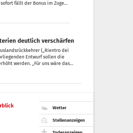
ofort fällt der Bonus im Zuge
) aber wesentlich kleiner aus.
er.
i cervelli“: Rom will die Kriterien deutlich verschärfen
Auslandsrückkehrer („Rientro dei
orliegenden Entwurf sollen die
erhöht werden. „Für uns wäre das
stärken“, so der Tenor aus Südtirol.
rblick
Wetter
Stellenanzeigen
Todesanzeigen