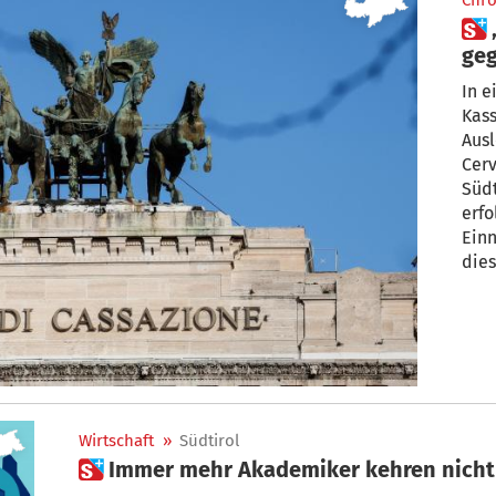
Chro
 „Rientro dei cervelli“: Rekurs
gegen Agentur
erf
In 
Kass
Ausl
Cerv
Südt
erfo
Einn
dies
ähnl
Vors
Wirtschaft
»
Südtirol
 Immer mehr Akademiker kehren nicht