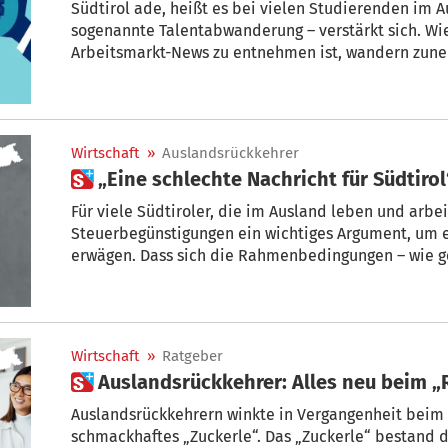
Südtirol ade, heißt es bei vielen Studierenden im A
sogenannte Talentabwanderung – verstärkt sich. W
Arbeitsmarkt-News zu entnehmen ist, wandern zun
deutschsprachiger Gymnasien ab.
Wirtschaft
»
Auslandsrückkehrer
 „Eine schlechte Nachricht für Südtirol
Für viele Südtiroler, die im Ausland leben und arbei
Steuerbegünstigungen ein wichtiges Argument, um e
erwägen. Dass sich die Rahmenbedingungen – wie ge
haben, ist laut Georg Lun, Direktor des Wirtschaftsf
Handelskammer Bozen daher eine „schlechte Nachri
Arbeitsstandort Südtirol“.
Wirtschaft
»
Ratgeber
 Auslandsrückkehrer: Alles neu beim „R
Auslandsrückkehrern winkte in Vergangenheit beim Weg in die H
schmackhaftes „Zuckerle“. Das „Zuckerle“ bestand da