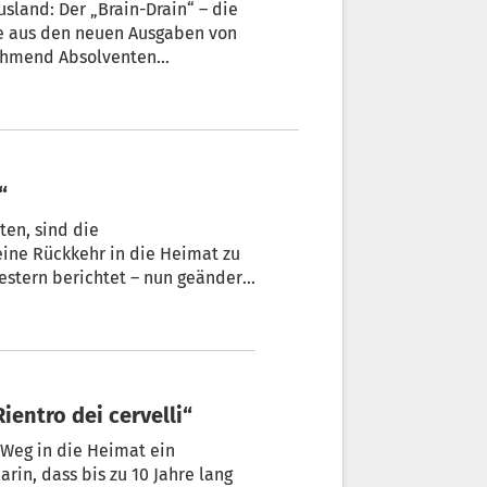
usland: Der „Brain-Drain“ – die
ie aus den neuen Ausgaben von
ehmend Absolventen
“
ten, sind die
ine Rückkehr in die Heimat zu
stern berichtet – nun geändert
orschungsinstituts Wifo der
cht für den Wirtschafts- und
ientro dei cervelli“
eimat ein
rin, dass bis zu 10 Jahre lang