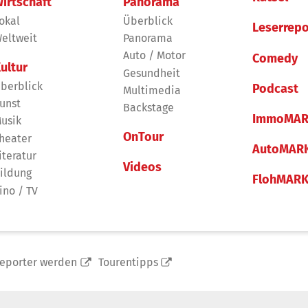
irtschaft
Panorama
okal
Überblick
Leserrepo
eltweit
Panorama
Auto / Motor
Comedy
ultur
Gesundheit
berblick
Podcast
Multimedia
unst
Backstage
ImmoMAR
usik
OnTour
heater
AutoMAR
iteratur
Videos
ildung
FlohMAR
ino / TV
reporter werden
Tourentipps