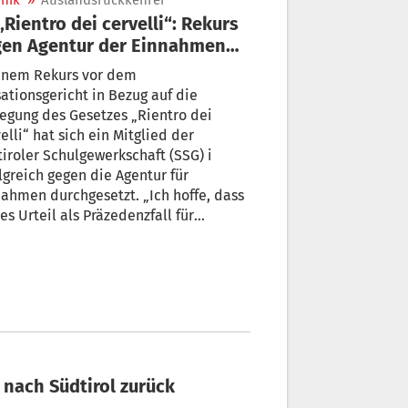
nik
»
Auslandsrückkehrer
 der Einnahmen
olgreich
einem Rekurs vor dem
ationsgericht in Bezug auf die
egung des Gesetzes „Rientro dei
elli“ hat sich ein Mitglied der
iroler Schulgewerkschaft (SSG) i
lgreich gegen die Agentur für
ahmen durchgesetzt. „Ich hoffe, dass
es Urteil als Präzedenzfall für
iche Fälle dienen wird“, sagt die
itzende der SSG, Petra Nock.
 nach Südtirol zurück