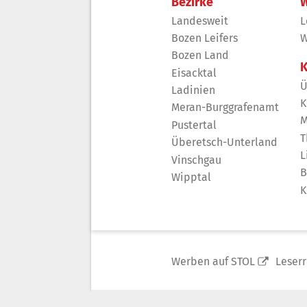
Bezirke
W
Landesweit
L
Bozen Leifers
W
Bozen Land
K
Eisacktal
Ü
Ladinien
K
Meran-Burggrafenamt
M
Pustertal
T
Überetsch-Unterland
L
Vinschgau
B
Wipptal
K
Werben auf STOL
Leser