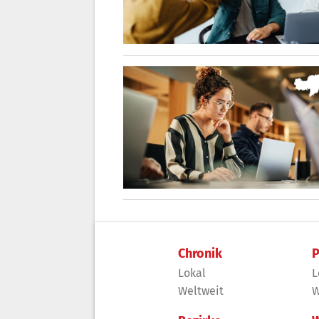
Chronik
P
Lokal
L
Weltweit
W