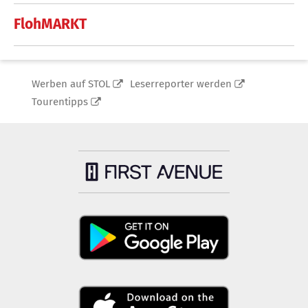
FlohMARKT
Werben auf STOL
Leserreporter werden
Tourentipps