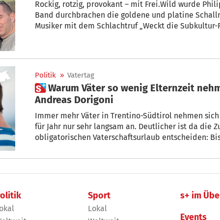
Rockig, rotzig, provokant – mit Frei.Wild wurde Philipp Burger zum Superstar. 17 Alben der
Band durchbrachen die goldene und platine Schallm
Musiker mit dem Schlachtruf „Weckt die Subkultur-
in Gesellschaft seine Solokarriere. Punktgenau zu seinem 40. Geburtstag. Nun geht dieses
erfolgreiche Kapitel (vorläufig) dem Ende entgegen.
Politik
»
Vatertag
 Warum Väter so wenig Elternzeit nehmen: Das sagt AFI-Chef
Andreas Dorigoni
Immer mehr Väter in Trentino-Südtirol nehmen sich Elternzeit, aber ihre Zahl steigt Jahr
für Jahr nur sehr langsam an. Deutlicher ist da die Zunahme an Vätern, die sich für den
obligatorischen Vaterschaftsurlaub entscheiden: Bis zu 10 Tage können beantragt werden
– in den Monaten vor und nach der Geburt. „Zufrie
aber nicht“, meint der AFI-Vorsitzende An
olitik
Sport
s+ im Übe
okal
Lokal
Events