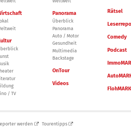
eltweit
Weltweit
Rätsel
irtschaft
Panorama
okal
Überblick
Leserrepo
eltweit
Panorama
Auto / Motor
Comedy
ultur
Gesundheit
berblick
Podcast
Multimedia
unst
Backstage
ImmoMAR
usik
OnTour
heater
AutoMAR
iteratur
Videos
ildung
FlohMAR
ino / TV
reporter werden
Tourentipps