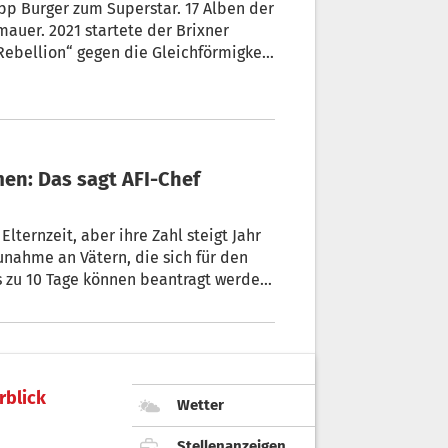
auer. 2021 startete der Brixner
Rebellion“ gegen die Gleichförmigkeit
den sein kann man mit diesen Zahlen
dreas Dorigoni.
rblick
Wetter
Stellenanzeigen