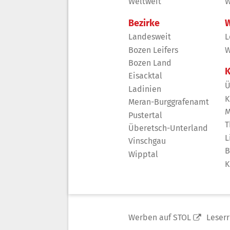
Weltweit
W
Bezirke
W
Landesweit
L
Bozen Leifers
W
Bozen Land
K
Eisacktal
Ü
Ladinien
K
Meran-Burggrafenamt
M
Pustertal
T
Überetsch-Unterland
L
Vinschgau
B
Wipptal
K
Werben auf STOL
Leser