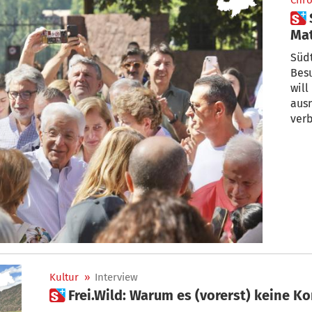
Chro
 Staatspräsident Sergio
Mattarell
in 
Südt
Besu
will heuer mit drei Wochen eine
aus
verb
Kultur
»
Interview
 Frei.Wild: Warum es (vorerst) keine 