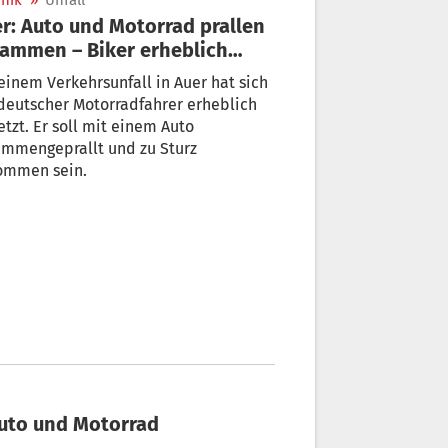
nik
»
Unfall
r: Auto und Motorrad prallen
ammen – Biker erheblich
letzt
einem Verkehrsunfall in Auer hat sich
deutscher Motorradfahrer erheblich
etzt. Er soll mit einem Auto
ammengeprallt und zu Sturz
ommen sein.
 Auto und Motorrad