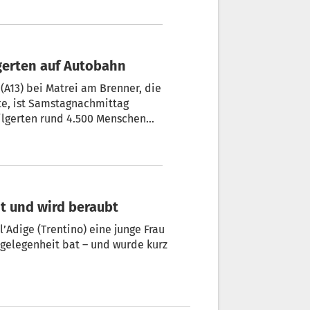
gerten auf Autobahn
(A13) bei Matrei am Brenner, die
tte, ist Samstagnachmittag
ilgerten rund 4.500 Menschen
es Wipptales begrüßt wurden.
r Karl Mühlsteiger, ortete einen
it und wird beraubt
l’Adige (Trentino) eine junge Frau
elegenheit bat – und wurde kurz