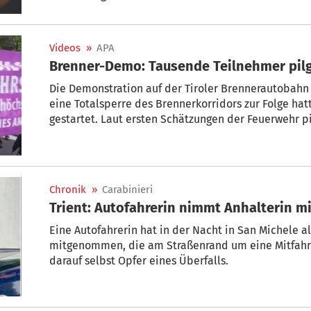
Videos
»
APA
Brenner-Demo: Tausende Teilnehmer pil
Die Demonstration auf der Tiroler Brennerautobahn 
eine Totalsperre des Brennerkorridors zur Folge ha
gestartet. Laut ersten Schätzungen der Feuerwehr p
auf die Autobahn, wo sie von den Bürgermeistern d
Der Initiator des Protests, der Grieser Bürgermeiste
"historischen Moment."
Chronik
»
Carabinieri
Trient: Autofahrerin nimmt Anhalterin m
Eine Autofahrerin hat in der Nacht in San Michele al
mitgenommen, die am Straßenrand um eine Mitfahrg
darauf selbst Opfer eines Überfalls.