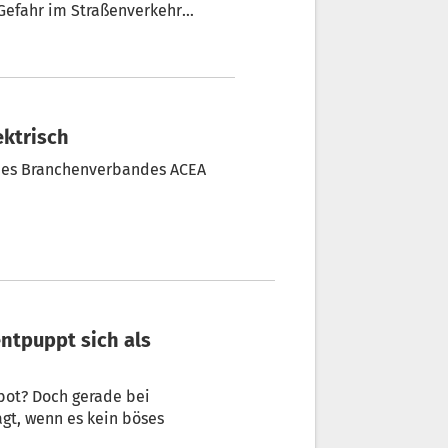
n kühlen Kopf bewahrt, weiß
ektrisch
 des Branchenverbandes ACEA
wenn es kein böses