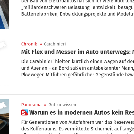
Der Bau von Elektroautos hat sich für viele Autokon
„milliardenschweren Belastung“ entwickelt, besagt
Batteriefabriken, Entwicklungsprojekte und Modell
Unternehmen in Europa und in den USA auf fast 60 M
Wirtschaftsberatung EY ergab. Der Gesamtgewinn v
weltweit schrumpfte 2025 demnach um 59 Prozent.
Chronik
»
Carabinieri
Mit Flex und Messer im Auto unterwegs:
Die Carabinieri hielten kürzlich einen Wagen auf de
und Auer an – an Bord saß ein amtsbekannter Mann,
Pkw wegen Mitführen gefährlicher Gegenstände bzw
wurde.
Panorama
»
Gut zu wissen
 Warum es in modernen Autos kein Re
Für Generationen von Autofahrern war das Reserver
des Kofferraums. Es vermittelte Sicherheit auf lang