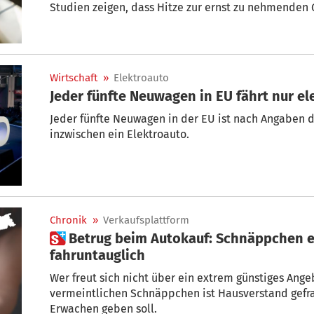
Studien zeigen, dass Hitze zur ernst zu nehmenden Gefahr im Straßenverkehr
werden kann. Wie man dennoch hinterm Steuer eine
Verkehrspsychologe Dr. Max Dorfer.
Wirtschaft
»
Elektroauto
Jeder fünfte Neuwagen in EU fährt nur el
Jeder fünfte Neuwagen in der EU ist nach Angaben
inzwischen ein Elektroauto.
Chronik
»
Verkaufsplattform
 Betrug beim Autokauf: Schnäppchen entpuppt sich als
fahruntauglich
Wer freut sich nicht über ein extrem günstiges Angebot? Doch gerade bei
vermeintlichen Schnäppchen ist Hausverstand gefragt, 
Erwachen geben soll.