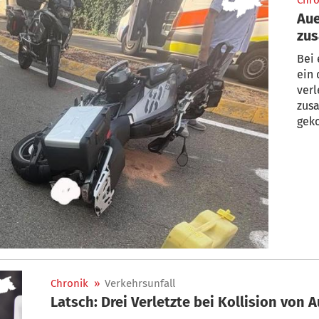
Chro
Aue
zus
ver
Bei 
ein 
verl
zus
gek
Chronik
»
Verkehrsunfall
Latsch: Drei Verletzte bei Kollision von