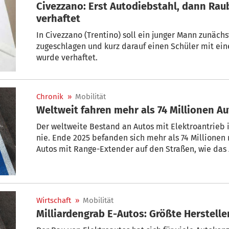
Civezzano: Erst Autodiebstahl, dann Rau
verhaftet
In Civezzano (Trentino) soll ein junger Mann zunäch
zugeschlagen und kurz darauf einen Schüler mit e
wurde verhaftet.
Chronik
»
Mobilität
Weltweit fahren mehr als 74 Millionen Au
Der weltweite Bestand an Autos mit Elektroantrieb i
nie. Ende 2025 befanden sich mehr als 74 Millionen
Autos mit Range-Extender auf den Straßen, wie das
Wasserstoff-Forschung (ZSW) ermittelt hat.
Wirtschaft
»
Mobilität
Milliardengrab E-Autos: Größte Herstell