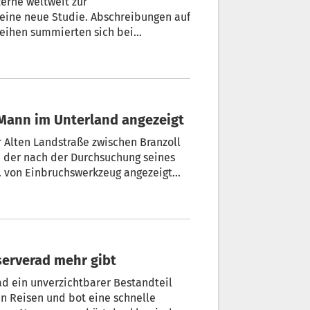
zerne weltweit zur
 eine neue Studie. Abschreibungen auf
reihen summierten sich bei
illiarden Euro, wie eine Analyse der
on 19 führenden Autokonzernen
 Mann im Unterland angezeigt
r Alten Landstraße zwischen Branzoll
 der nach der Durchsuchung seines
. von Einbruchswerkzeug angezeigt
serverad mehr gibt
ad ein unverzichtbarer Bestandteil
en Reisen und bot eine schnelle