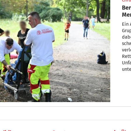
Chro
Ber
Me
fe
Ein 
Gru
dabe
schw
verl
Ret
Unfa
unte