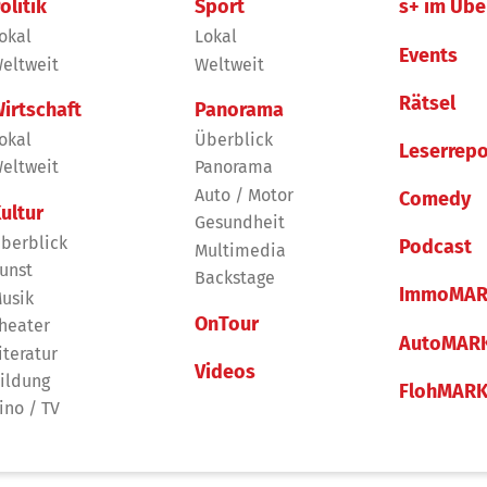
olitik
Sport
s+ im Übe
okal
Lokal
Events
eltweit
Weltweit
Rätsel
irtschaft
Panorama
okal
Überblick
Leserrepo
eltweit
Panorama
Auto / Motor
Comedy
ultur
Gesundheit
berblick
Podcast
Multimedia
unst
Backstage
ImmoMAR
usik
OnTour
heater
AutoMAR
iteratur
Videos
ildung
FlohMAR
ino / TV