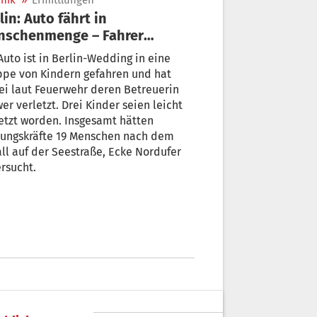
nik
»
Ermittlungen
lin: Auto fährt in
nschenmenge – Fahrer
stgenommen
Auto ist in Berlin-Wedding in eine
ppe von Kindern gefahren und hat
i laut Feuerwehr deren Betreuerin
er verletzt. Drei Kinder seien leicht
etzt worden. Insgesamt hätten
tungskräfte 19 Menschen nach dem
ll auf der Seestraße, Ecke Nordufer
rsucht.