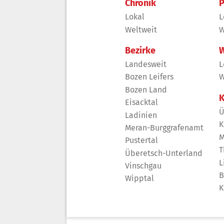
Chronik
P
Lokal
L
Weltweit
W
Bezirke
W
Landesweit
L
Bozen Leifers
W
Bozen Land
K
Eisacktal
Ü
Ladinien
K
Meran-Burggrafenamt
M
Pustertal
T
Überetsch-Unterland
L
Vinschgau
B
Wipptal
K