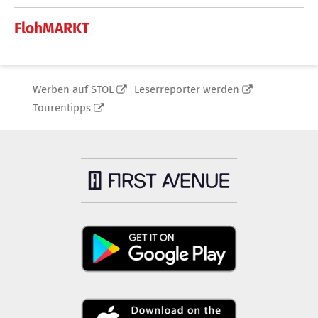
FlohMARKT
Werben auf STOL
Leserreporter werden
Tourentipps