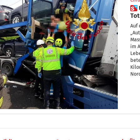
Chro
 Unfälle auf der Autobahn A1: 2
Tot
To
Auf 
„Aut
Mas
im A
Leb
bete
Kilo
Nord
Verk
umg