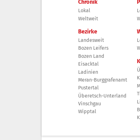
Chronik
P
Lokal
L
Weltweit
W
Bezirke
W
Landesweit
L
Bozen Leifers
W
Bozen Land
K
Eisacktal
Ü
Ladinien
K
Meran-Burggrafenamt
M
Pustertal
T
Überetsch-Unterland
L
Vinschgau
B
Wipptal
K