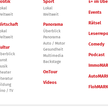
olitik
Sport
s+ im Übe
okal
Lokal
Events
eltweit
Weltweit
Rätsel
irtschaft
Panorama
okal
Überblick
Leserrepo
eltweit
Panorama
Auto / Motor
Comedy
ultur
Gesundheit
berblick
Podcast
Multimedia
unst
Backstage
ImmoMAR
usik
OnTour
heater
AutoMAR
iteratur
Videos
ildung
FlohMAR
ino / TV