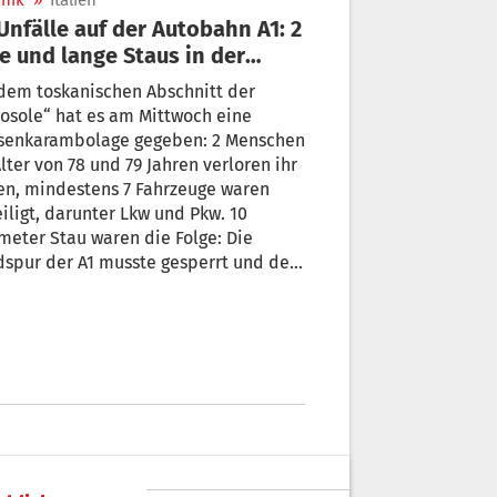
nik
»
Italien
e und lange Staus in der
skana
dem toskanischen Abschnitt der
osole“ hat es am Mittwoch eine
senkarambolage gegeben: 2 Menschen
lter von 78 und 79 Jahren verloren ihr
en, mindestens 7 Fahrzeuge waren
iligt, darunter Lkw und Pkw. 10
meter Stau waren die Folge: Die
spur der A1 musste gesperrt und der
ehr stundenlang auf Staatsstraßen
eleitet werden.