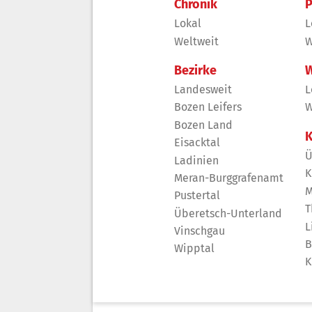
Chronik
P
Lokal
L
Weltweit
W
Bezirke
W
Landesweit
L
Bozen Leifers
W
Bozen Land
K
Eisacktal
Ü
Ladinien
K
Meran-Burggrafenamt
M
Pustertal
T
Überetsch-Unterland
L
Vinschgau
B
Wipptal
K