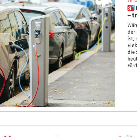
Wirt
 Elektro-Autos liegen im Trend
– t
Wäh
der
ist,
Elek
die 
heutigen Ausgabe.
För