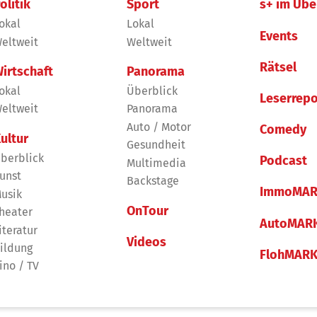
olitik
Sport
s+ im Übe
okal
Lokal
Events
eltweit
Weltweit
Rätsel
irtschaft
Panorama
okal
Überblick
Leserrepo
eltweit
Panorama
Auto / Motor
Comedy
ultur
Gesundheit
berblick
Podcast
Multimedia
unst
Backstage
ImmoMAR
usik
OnTour
heater
AutoMAR
iteratur
Videos
ildung
FlohMAR
ino / TV