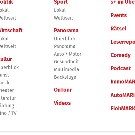
olitik
Sport
s+ im Übe
okal
Lokal
Events
eltweit
Weltweit
Rätsel
irtschaft
Panorama
okal
Überblick
Leserrepo
eltweit
Panorama
Auto / Motor
Comedy
ultur
Gesundheit
berblick
Podcast
Multimedia
unst
Backstage
ImmoMAR
usik
OnTour
heater
AutoMAR
iteratur
Videos
ildung
FlohMAR
ino / TV