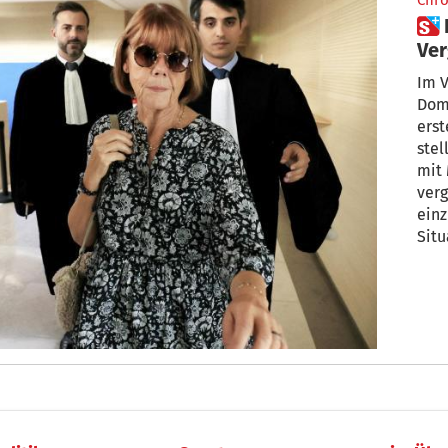
Chro
 Prozess in Avignon: Ähnliche
Ver
Fra
Im V
Dom
erst
stel
mit
verg
einz
Situ