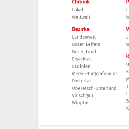
Chronik
P
Lokal
L
Weltweit
W
Bezirke
W
Landesweit
L
Bozen Leifers
W
Bozen Land
K
Eisacktal
Ü
Ladinien
K
Meran-Burggrafenamt
M
Pustertal
T
Überetsch-Unterland
L
Vinschgau
B
Wipptal
K