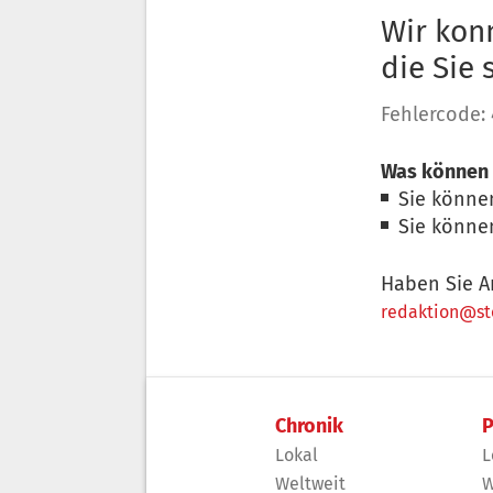
Wir konn
die Sie
Fehlercode:
Was können 
Sie könne
Sie könne
Haben Sie A
redaktion@sto
Chronik
P
Lokal
L
Weltweit
W