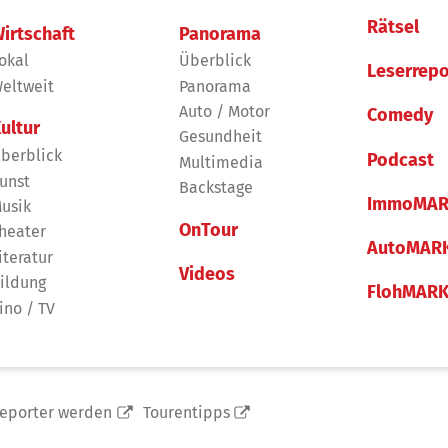
Rätsel
irtschaft
Panorama
okal
Überblick
Leserrepo
eltweit
Panorama
Auto / Motor
Comedy
ultur
Gesundheit
berblick
Podcast
Multimedia
unst
Backstage
ImmoMAR
usik
OnTour
heater
AutoMAR
iteratur
Videos
ildung
FlohMAR
ino / TV
reporter werden
Tourentipps