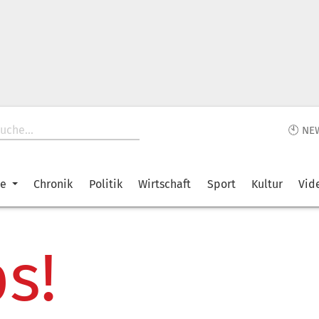
🕙 NE
ke
Chronik
Politik
Wirtschaft
Sport
Kultur
Vid
s!