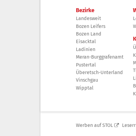
Bezirke
W
Landesweit
L
Bozen Leifers
W
Bozen Land
K
Eisacktal
Ü
Ladinien
K
Meran-Burggrafenamt
M
Pustertal
T
Überetsch-Unterland
L
Vinschgau
B
Wipptal
K
Werben auf STOL
Leser