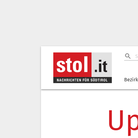
Bezir
Up