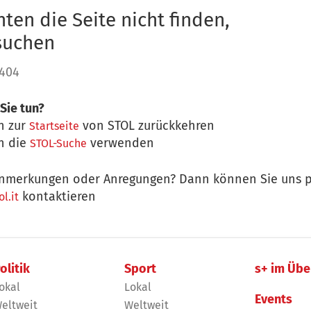
ten die Seite nicht finden,
 suchen
 404
Sie tun?
n zur
von STOL zurückkehren
Startseite
n die
verwenden
STOL-Suche
nmerkungen oder Anregungen? Dann können Sie uns p
kontaktieren
l.it
olitik
Sport
s+ im Übe
okal
Lokal
Events
eltweit
Weltweit