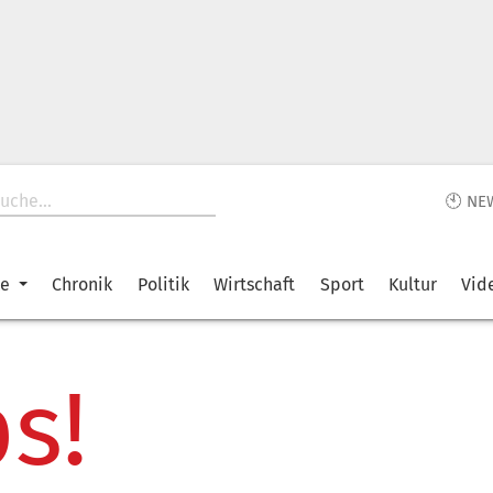
🕙 NE
ke
Chronik
Politik
Wirtschaft
Sport
Kultur
Vid
s!