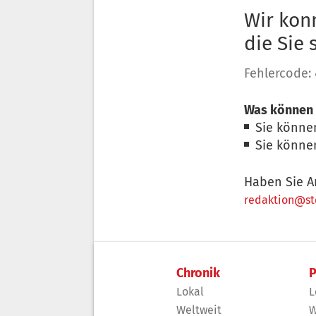
Wir konn
die Sie
Fehlercode:
Was können 
Sie könne
Sie könne
Haben Sie A
redaktion@sto
Chronik
P
Lokal
L
Weltweit
W