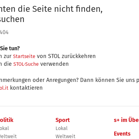
ten die Seite nicht finden,
 suchen
 404
Sie tun?
n zur
von STOL zurückkehren
Startseite
n die
verwenden
STOL-Suche
nmerkungen oder Anregungen? Dann können Sie uns p
kontaktieren
l.it
olitik
Sport
s+ im Übe
okal
Lokal
Events
eltweit
Weltweit