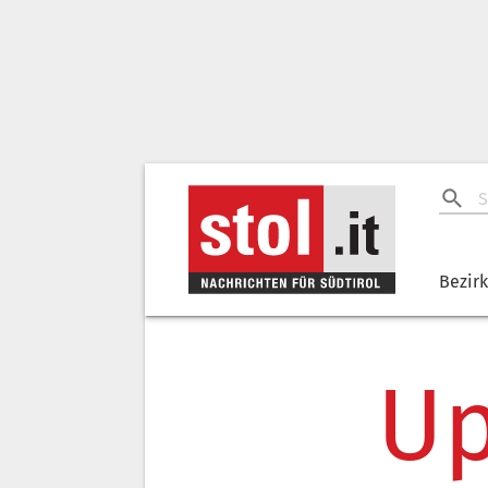
Bezir
Up