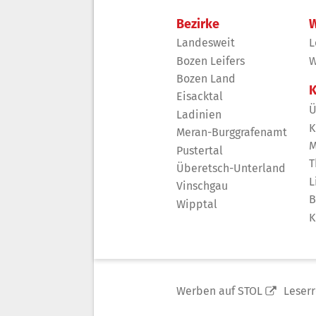
Bezirke
W
Landesweit
L
Bozen Leifers
W
Bozen Land
K
Eisacktal
Ü
Ladinien
K
Meran-Burggrafenamt
M
Pustertal
T
Überetsch-Unterland
L
Vinschgau
B
Wipptal
K
Werben auf STOL
Leser