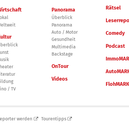
Rätsel
irtschaft
Panorama
okal
Überblick
Leserrepo
eltweit
Panorama
Auto / Motor
Comedy
ultur
Gesundheit
berblick
Podcast
Multimedia
unst
Backstage
ImmoMAR
usik
OnTour
heater
AutoMAR
iteratur
Videos
ildung
FlohMAR
ino / TV
reporter werden
Tourentipps