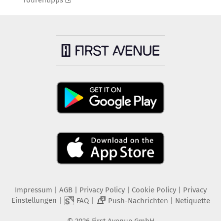
Tourentipps
Impressum
|
AGB
|
Privacy Policy
|
Cookie Policy
|
Privacy
Einstellungen
|
|
|
FAQ
Push-Nachrichten
Netiquette
2
©
2026
First Avenue GmbH