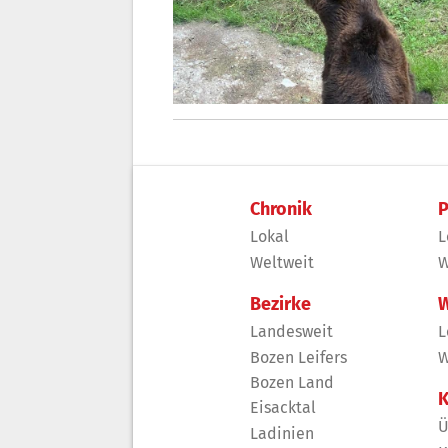
Chronik
P
Lokal
L
Weltweit
W
Bezirke
W
Landesweit
L
Bozen Leifers
W
Bozen Land
K
Eisacktal
Ü
Ladinien