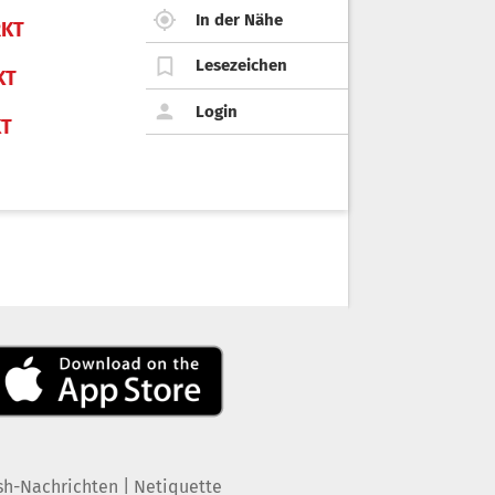
In der Nähe
KT
Lesezeichen
KT
Login
KT
|
sh-Nachrichten
Netiquette