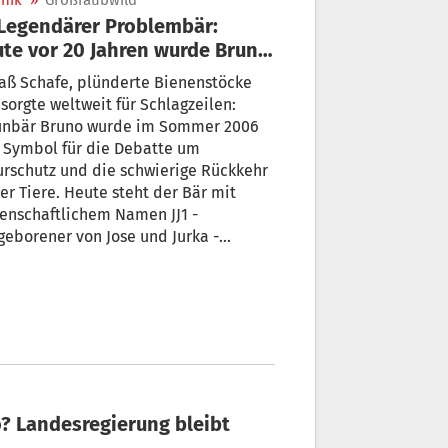
nik
»
Großraubwild
te vor 20 Jahren wurde Bruno
geschossen
raß Schafe, plünderte Bienenstöcke
sorgte weltweit für Schlagzeilen:
unbär Bruno wurde im Sommer 2006
 Symbol für die Debatte um
rschutz und die schwierige Rückkehr
er Tiere. Heute steht der Bär mit
enschaftlichem Namen JJ1 -
geborener von Jose und Jurka -
gestopft im Münchner Museum Mensch
Natur. Sein Abschuss heute vor genau
ahren war heftig umstritten.