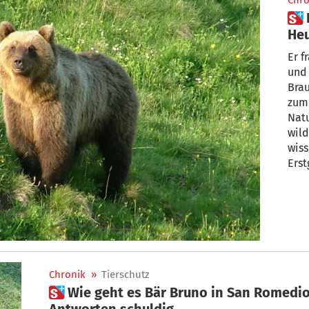
Chro
 Legendärer Problembär:
Heu
ab
Er f
und 
Bra
zum
Natu
wild
wiss
Erst
aus
und 
20 J
Chronik
»
Tierschutz
 Wie geht es Bär Bruno in San Romedio? Landesregierung bleibt
Antworten schuldig