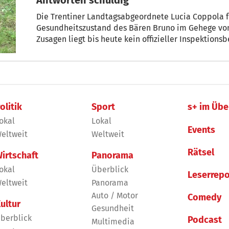
Die Trentiner Landtagsabgeordnete Lucia Coppola f
Gesundheitszustand des Bären Bruno im Gehege von
Zusagen liegt bis heute kein offizieller Inspektionsb
olitik
Sport
s+ im Übe
okal
Lokal
Events
eltweit
Weltweit
Rätsel
irtschaft
Panorama
okal
Überblick
Leserrepo
eltweit
Panorama
Auto / Motor
Comedy
ultur
Gesundheit
berblick
Podcast
Multimedia