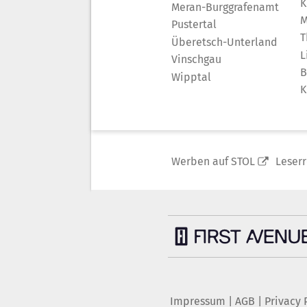
K
Meran-Burggrafenamt
M
Pustertal
T
Überetsch-Unterland
L
Vinschgau
B
Wipptal
K
Werben auf STOL
Leser
Impressum
|
AGB
|
Privacy 