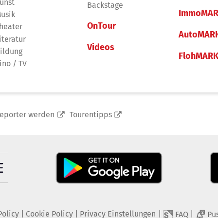
unst
Backstage
ImmoMAR
usik
OnTour
heater
AutoMAR
iteratur
Videos
ildung
FlohMAR
ino / TV
reporter werden
Tourentipps
Policy
|
Cookie Policy
|
Privacy Einstellungen
|
|
FAQ
Pu
2