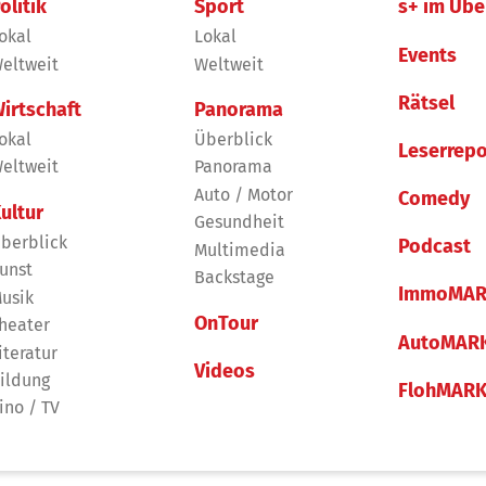
olitik
Sport
s+ im Übe
okal
Lokal
Events
eltweit
Weltweit
Rätsel
irtschaft
Panorama
okal
Überblick
Leserrepo
eltweit
Panorama
Auto / Motor
Comedy
ultur
Gesundheit
berblick
Podcast
Multimedia
unst
Backstage
ImmoMAR
usik
OnTour
heater
AutoMAR
iteratur
Videos
ildung
FlohMAR
ino / TV