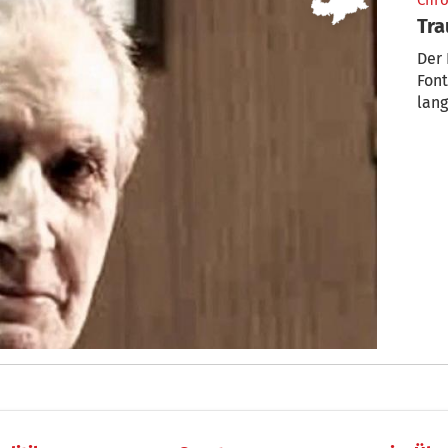
Chro
Tra
Der 
Font
lang