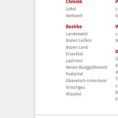
Chronik
P
Lokal
L
Weltweit
W
Bezirke
W
Landesweit
L
Bozen Leifers
W
Bozen Land
K
Eisacktal
Ü
Ladinien
K
Meran-Burggrafenamt
M
Pustertal
T
Überetsch-Unterland
L
Vinschgau
B
Wipptal
K