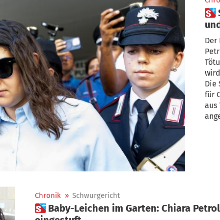
Chro
 Sie soll ihre Babys getötet
und
Haf
Der 
Petr
Töt
wird
Die 
für 
aus 
ange
unmi
verg
erfo
Chronik
»
Schwurgericht
 Baby-Leichen im Garten: Chiara Petrolini als zurechnungsfähig
eingestuft