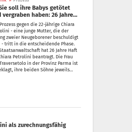
nik
»
Prozess
 vergraben haben: 26 Jahre
t beantragt
Prozess gegen die 22-jährige Chiara
olini - eine junge Mutter, die der
ung zweier Neugeborener beschuldigt
 - tritt in die entscheidende Phase.
Staatsanwaltschaft hat 26 Jahre Haft
Chiara Petrolini beantragt. Die Frau
Traversetolo in der Provinz Parma ist
klagt, ihre beiden Söhne jeweils
ttelbar nach der Geburt getötet und
raben zu haben; die Geburten
lgten mit einem Jahr Abstand.