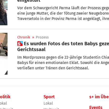
Vor dem Schwurgericht Parma läuft der Prozess gegen
eine junge Mutter, die der Tötung zweier Neugeboren
Traversetolo in der Provinz Parma ist angeklagt, ih
nach der Geburt getötet und vergraben zu haben; di
Abstand. Ihr droht lebenslange Haft.
Chronik
»
Prozess
 Es wurden Fotos des toten Babys gezeigt: Chiara Petrolini verlässt
Gerichtssaal
Im Mordprozess gegen die 22-jährige Studentin Chiar
Babys für einen emotionalen Eklat. Sowohl die Ange
verließen unter Tränen den Gerichtssaal.
olitik
Sport
s+ im Übe
okal
Lokal
Events