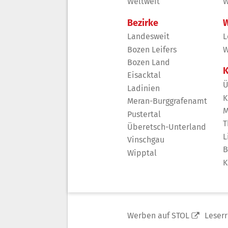
Weltweit
W
Bezirke
W
Landesweit
L
Bozen Leifers
W
Bozen Land
K
Eisacktal
Ü
Ladinien
K
Meran-Burggrafenamt
M
Pustertal
T
Überetsch-Unterland
L
Vinschgau
B
Wipptal
K
Werben auf STOL
Leser