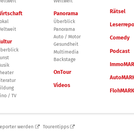
eltweit
Weltweit
Rätsel
irtschaft
Panorama
okal
Überblick
Leserrepo
eltweit
Panorama
Auto / Motor
Comedy
ultur
Gesundheit
berblick
Podcast
Multimedia
unst
Backstage
ImmoMAR
usik
OnTour
heater
AutoMAR
iteratur
Videos
ildung
FlohMAR
ino / TV
reporter werden
Tourentipps