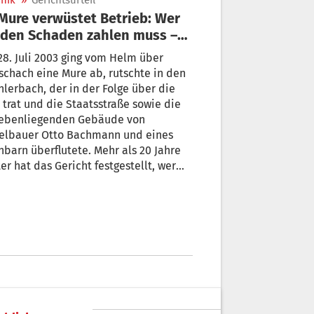
nik
»
Gerichtsurteil
den zahlen muss –
 wie viel
8. Juli 2003 ging vom Helm über
schach eine Mure ab, rutschte in den
hlerbach, der in der Folge über die
 trat und die Staatsstraße sowie die
ebenliegenden Gebäude von
elbauer Otto Bachmann und eines
barn überflutete. Mehr als 20 Jahre
er hat das Gericht festgestellt, wer
adenersatz zahlen muss – und zwar
e hohe Summe. Von Martin Tinkhauser