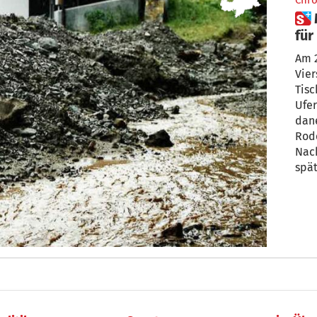
Chro
 Mure verwüstet Betrieb: Wer
für den Scha
und
Am 2
Vier
Tisc
Ufer
dan
Rod
Nach
spät
Sch
ein