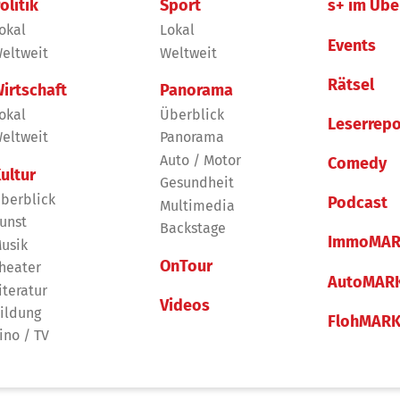
olitik
Sport
s+ im Übe
okal
Lokal
Events
eltweit
Weltweit
Rätsel
irtschaft
Panorama
okal
Überblick
Leserrepo
eltweit
Panorama
Auto / Motor
Comedy
ultur
Gesundheit
berblick
Podcast
Multimedia
unst
Backstage
ImmoMAR
usik
OnTour
heater
AutoMAR
iteratur
Videos
ildung
FlohMAR
ino / TV