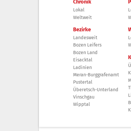
Chronik
P
Lokal
L
Weltweit
W
Bezirke
W
Landesweit
L
Bozen Leifers
W
Bozen Land
K
Eisacktal
Ü
Ladinien
K
Meran-Burggrafenamt
M
Pustertal
T
Überetsch-Unterland
L
Vinschgau
B
Wipptal
K