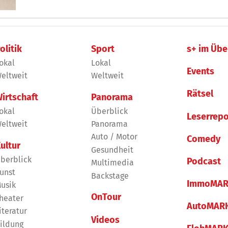
handwerklich einwandfreien Torte „Naturliebe“.
olitik
Sport
s+ im Übe
okal
Lokal
Events
eltweit
Weltweit
Rätsel
irtschaft
Panorama
okal
Überblick
Leserrepo
eltweit
Panorama
Auto / Motor
Comedy
ultur
Gesundheit
berblick
Podcast
Multimedia
unst
Backstage
ImmoMAR
usik
OnTour
heater
AutoMAR
iteratur
Videos
ildung