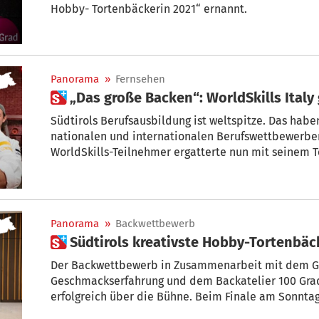
Hobby- Tortenbäckerin 2021“ ernannt.
Panorama
»
Fernsehen
 „Das große Backen“: WorldSkills Italy
Südtirols Berufsausbildung ist weltspitze. Das hab
nationalen und internationalen Berufswettbewerbe
WorldSkills-Teilnehmer ergatterte nun mit seinem 
größten Backshow der Welt.
Panorama
»
Backwettbewerb
 Südtirols kreativste Hobby-Tortenbäc
Der Backwettbewerb in Zusammenarbeit mit dem Gust
Geschmackserfahrung und dem Backatelier 100 Grad 
erfolgreich über die Bühne. Beim Finale am Sonnta
schlussendlich die Hobbybäckerin Elisabeth Stauder