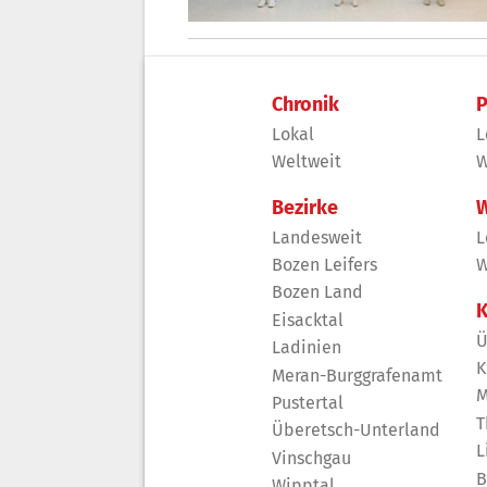
Chronik
P
Lokal
L
Weltweit
W
Bezirke
W
Landesweit
L
Bozen Leifers
W
Bozen Land
K
Eisacktal
Ü
Ladinien
K
Meran-Burggrafenamt
M
Pustertal
T
Überetsch-Unterland
L
Vinschgau
B
Wipptal