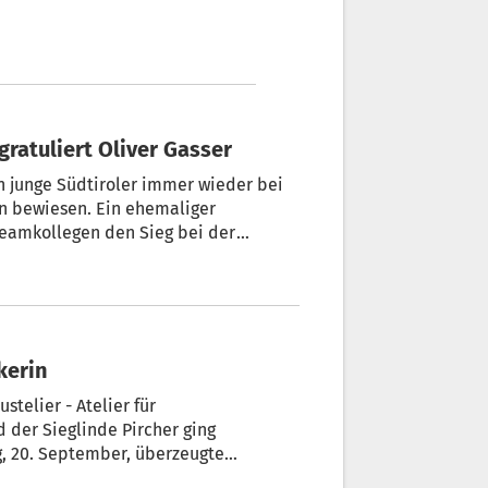
 gratuliert Oliver Gasser
en junge Südtiroler immer wieder bei
n bewiesen. Ein ehemaliger
Teamkollegen den Sieg bei der
kerin
elier - Atelier für
der Sieglinde Pircher ging
g, 20. September, überzeugte
 die vierköpfige Jury mit ihrer