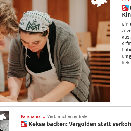
Pan
 Willkommen in der
Kin
Ein 
zuv
ausl
erfi
hab
umge
Kek
Panorama
»
Verbraucherzentrale
 Kekse backen: Vergolden statt verko