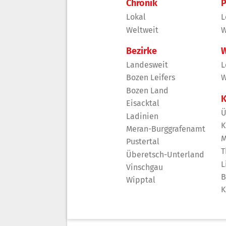
Chronik
P
Lokal
L
Weltweit
W
Bezirke
W
Landesweit
L
Bozen Leifers
W
Bozen Land
K
Eisacktal
Ü
Ladinien
K
Meran-Burggrafenamt
M
Pustertal
T
Überetsch-Unterland
L
Vinschgau
B
Wipptal
K