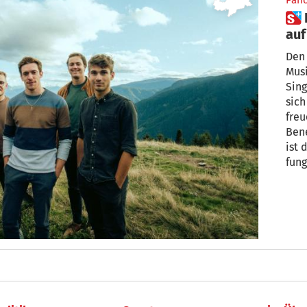
Pan
 Dieser Kurtatscher wandelt
auf
Den 
Musi
Sing
sich
freu
Bene
ist 
fung
Fing