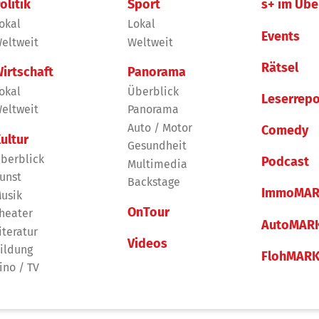
olitik
Sport
s+ im Übe
okal
Lokal
Events
eltweit
Weltweit
Rätsel
irtschaft
Panorama
okal
Überblick
Leserrepo
eltweit
Panorama
Auto / Motor
Comedy
ultur
Gesundheit
berblick
Podcast
Multimedia
unst
Backstage
ImmoMAR
usik
OnTour
heater
AutoMAR
iteratur
Videos
ildung
FlohMAR
ino / TV