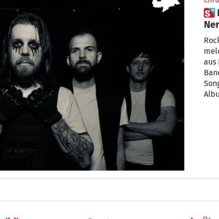
Chro
 Das ist nix für schwache
Ne
Rock
melo
aus
Band
Song
Albu