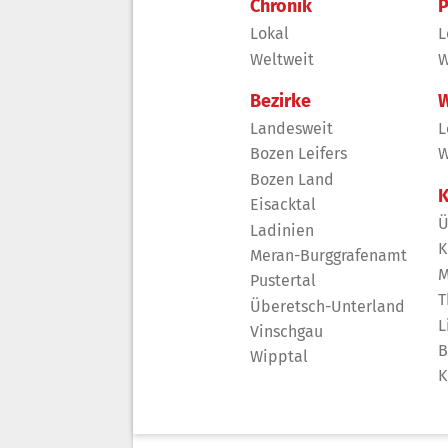
Chronik
P
Lokal
L
Weltweit
W
Bezirke
W
Landesweit
L
Bozen Leifers
W
Bozen Land
K
Eisacktal
Ü
Ladinien
K
Meran-Burggrafenamt
M
Pustertal
T
Überetsch-Unterland
L
Vinschgau
B
Wipptal
K