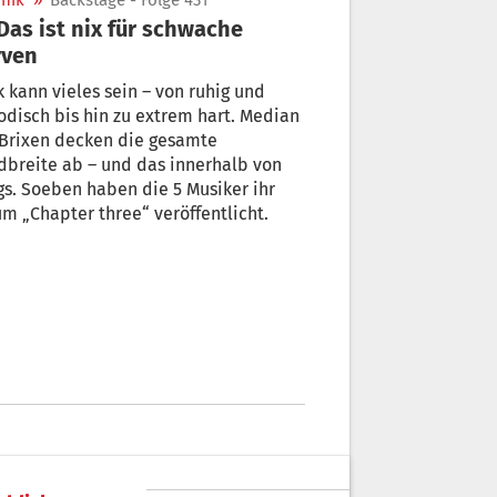
nik
»
Backstage - Folge 431
rven
 kann vieles sein – von ruhig und
disch bis hin zu extrem hart. Median
 Brixen decken die gesamte
breite ab – und das innerhalb von
s. Soeben haben die 5 Musiker ihr
m „Chapter three“ veröffentlicht.