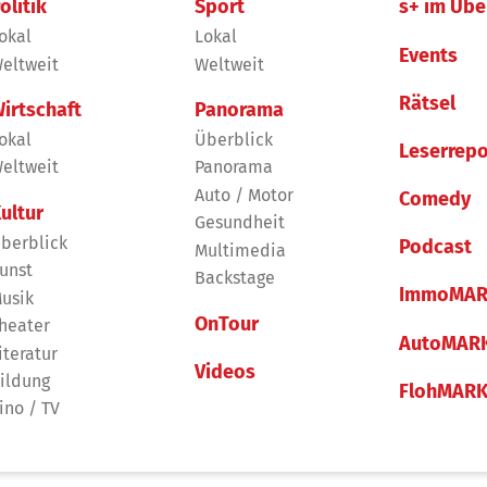
olitik
Sport
s+ im Übe
okal
Lokal
Events
eltweit
Weltweit
Rätsel
irtschaft
Panorama
okal
Überblick
Leserrepo
eltweit
Panorama
Auto / Motor
Comedy
ultur
Gesundheit
berblick
Podcast
Multimedia
unst
Backstage
ImmoMAR
usik
OnTour
heater
AutoMAR
iteratur
Videos
ildung
FlohMAR
ino / TV