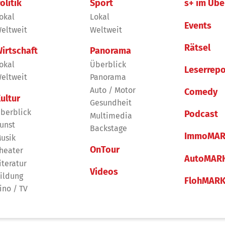
olitik
Sport
s+ im Übe
okal
Lokal
Events
eltweit
Weltweit
Rätsel
irtschaft
Panorama
okal
Überblick
Leserrepo
eltweit
Panorama
Auto / Motor
Comedy
ultur
Gesundheit
berblick
Podcast
Multimedia
unst
Backstage
ImmoMAR
usik
OnTour
heater
AutoMAR
iteratur
Videos
ildung
FlohMAR
ino / TV