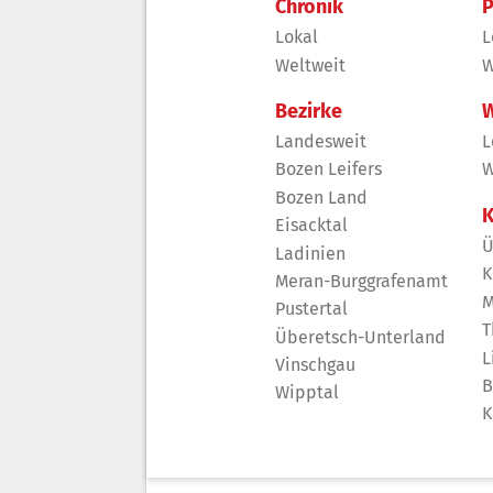
Chronik
P
Lokal
L
Weltweit
W
Bezirke
W
Landesweit
L
Bozen Leifers
W
Bozen Land
K
Eisacktal
Ü
Ladinien
K
Meran-Burggrafenamt
M
Pustertal
T
Überetsch-Unterland
L
Vinschgau
B
Wipptal
K