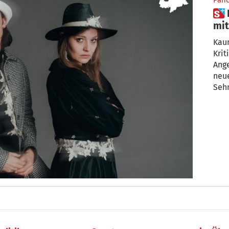
Pan
 Pop-Duo Anger meldet sich
mit
Kaum
Krit
Ange
neue