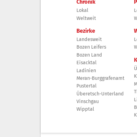
Chronik
P
Lokal
L
Weltweit
W
Bezirke
W
Landesweit
L
Bozen Leifers
W
Bozen Land
K
Eisacktal
Ü
Ladinien
K
Meran-Burggrafenamt
M
Pustertal
T
Überetsch-Unterland
L
Vinschgau
B
Wipptal
K