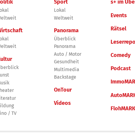
olitik
Sport
s+ im Übe
okal
Lokal
Events
eltweit
Weltweit
Rätsel
irtschaft
Panorama
okal
Überblick
Leserrepo
eltweit
Panorama
Auto / Motor
Comedy
ultur
Gesundheit
berblick
Podcast
Multimedia
unst
Backstage
ImmoMAR
usik
OnTour
heater
AutoMAR
iteratur
Videos
ildung
FlohMAR
ino / TV