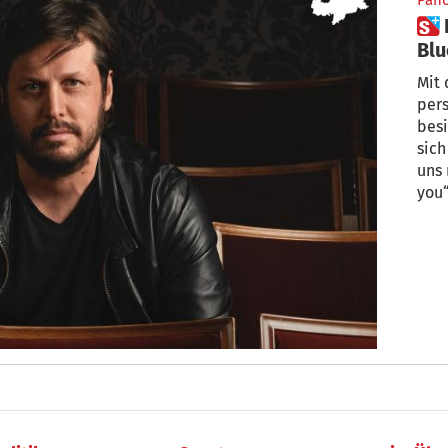
Pan
 Hubert Dorigatti: Gereift im
Blu
Mit 
pers
besi
sich
uns 
you“