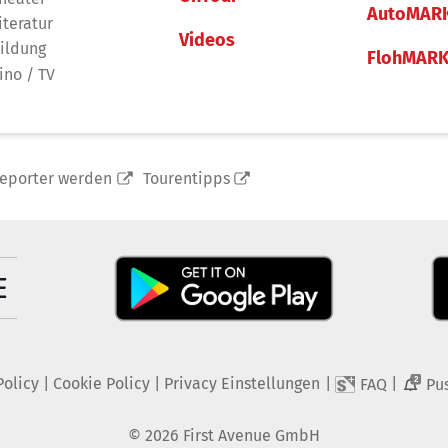
AutoMAR
iteratur
Videos
ildung
FlohMAR
ino / TV
reporter werden
Tourentipps
Policy
|
Cookie Policy
|
Privacy Einstellungen
|
|
FAQ
Pu
2
©
2026
First Avenue GmbH