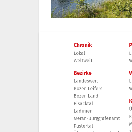
Chronik
P
Lokal
L
Weltweit
W
Bezirke
W
Landesweit
L
Bozen Leifers
W
Bozen Land
K
Eisacktal
Ü
Ladinien
K
Meran-Burggrafenamt
M
Pustertal
T