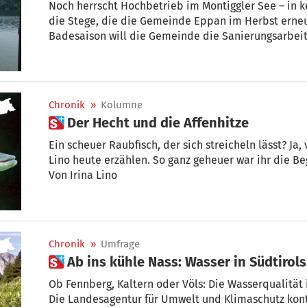
Noch herrscht Hochbetrieb im Montiggler See – in keinem guten Zustand sind allerdings
die Stege, die die Gemeinde Eppan im Herbst erneuern will. Nach 
Badesaison will die Gemeinde die Sanierungsarbeite
Brugger.
Chronik
»
Kolumne
 Der Hecht und die Affenhitze
Ein scheuer Raubfisch, der sich streicheln lässt? Ja
Lino heute erzählen. So ganz geheuer war ihr die B
Von Irina Lino
Chronik
»
Umfrage
 Ab ins kühle Nass: Wasser in Südtiro
Ob Fennberg, Kaltern oder Völs: Die Wasserqualität i
Die Landesagentur für Umwelt und Klimaschutz kont