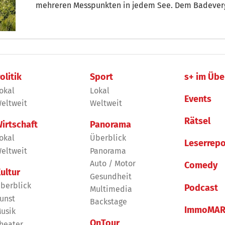
mehreren Messpunkten in jedem See. Dem Badeverg
Einzig der Vahrner See ist aus Sicherheitsgründen g
Kriegsrelikte.
olitik
Sport
s+ im Übe
okal
Lokal
Events
eltweit
Weltweit
Rätsel
irtschaft
Panorama
okal
Überblick
Leserrepo
eltweit
Panorama
Auto / Motor
Comedy
ultur
Gesundheit
berblick
Podcast
Multimedia
unst
Backstage
ImmoMAR
usik
OnTour
heater