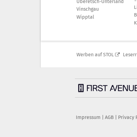
Überetsch-Unterland
L
Vinschgau
B
Wipptal
K
Werben auf STOL
Leser
Impressum
|
AGB
|
Privacy 