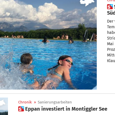
Chro
 So läuft der Sommer in
Sü
Der vie
Tem
hab
Stri
Mai 
Proz
Mitt
Klau
reic
Augu
Chronik
»
Sanierungsarbeiten
 Eppan investiert in Montiggler See