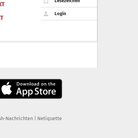
Lesezeichen
KT
Login
KT
|
sh-Nachrichten
Netiquette