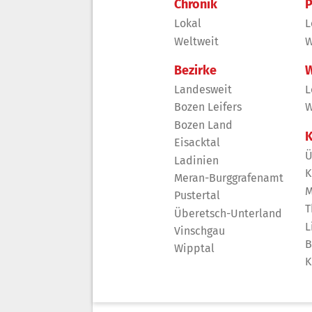
Chronik
P
Lokal
L
Weltweit
W
Bezirke
W
Landesweit
L
Bozen Leifers
W
Bozen Land
K
Eisacktal
Ü
Ladinien
K
Meran-Burggrafenamt
M
Pustertal
T
Überetsch-Unterland
L
Vinschgau
B
Wipptal
K