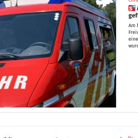
Chro
 Auer: Abgängige Frau
ge
Am h
Frei
eine
wurd