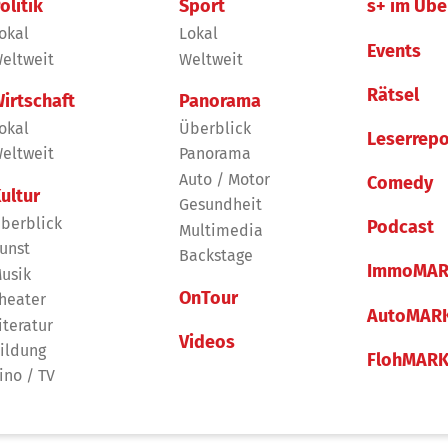
olitik
Sport
s+ im Übe
okal
Lokal
Events
eltweit
Weltweit
Rätsel
irtschaft
Panorama
okal
Überblick
Leserrepo
eltweit
Panorama
Auto / Motor
Comedy
ultur
Gesundheit
berblick
Podcast
Multimedia
unst
Backstage
ImmoMAR
usik
OnTour
heater
AutoMAR
iteratur
Videos
ildung
FlohMAR
ino / TV