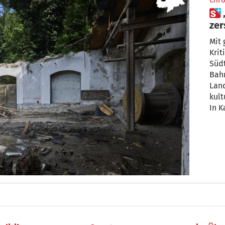
Chro
 „Land und Gemeinde
zer
Kul
Mit
Krit
Südt
Bah
Land
kult
In K