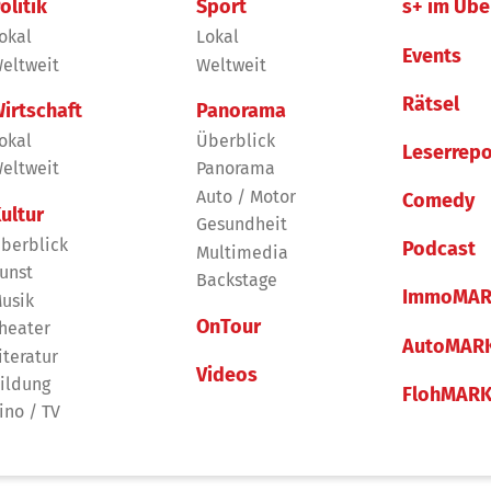
olitik
Sport
s+ im Übe
okal
Lokal
Events
eltweit
Weltweit
Rätsel
irtschaft
Panorama
okal
Überblick
Leserrepo
eltweit
Panorama
Auto / Motor
Comedy
ultur
Gesundheit
berblick
Podcast
Multimedia
unst
Backstage
ImmoMAR
usik
OnTour
heater
AutoMAR
iteratur
Videos
ildung
FlohMAR
ino / TV