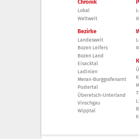
Chronik
P
Lokal
L
Weltweit
W
Bezirke
W
Landesweit
L
Bozen Leifers
W
Bozen Land
K
Eisacktal
Ü
Ladinien
K
Meran-Burggrafenamt
M
Pustertal
T
Überetsch-Unterland
L
Vinschgau
B
Wipptal
K