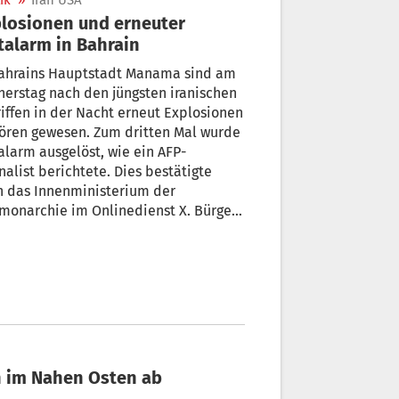
ik
»
Iran USA
losionen und erneuter
talarm in Bahrain
Bahrains Hauptstadt Manama sind am
erstag nach den jüngsten iranischen
iffen in der Nacht erneut Explosionen
ören gewesen. Zum dritten Mal wurde
alarm ausgelöst, wie ein AFP-
nalist berichtete. Dies bestätigte
h das Innenministerium der
monarchie im Onlinedienst X. Bürger
Einwohner seien aufgefordert, Ruhe
ewahren und sich an einen sicheren
zu begeben.
on im Nahen Osten ab