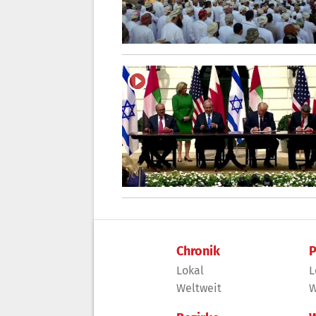
Chronik
P
Lokal
L
Weltweit
W