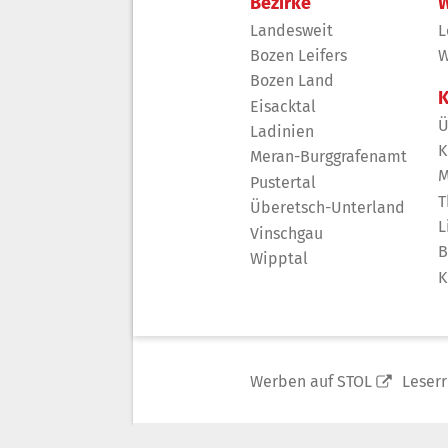
Bezirke
W
Landesweit
L
Bozen Leifers
W
Bozen Land
K
Eisacktal
Ü
Ladinien
K
Meran-Burggrafenamt
M
Pustertal
T
Überetsch-Unterland
L
Vinschgau
B
Wipptal
K
Werben auf STOL
Leser