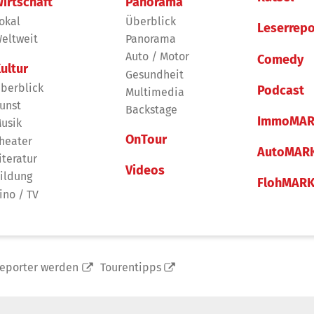
irtschaft
Panorama
okal
Überblick
Leserrepo
eltweit
Panorama
Auto / Motor
Comedy
ultur
Gesundheit
berblick
Podcast
Multimedia
unst
Backstage
ImmoMAR
usik
OnTour
heater
AutoMAR
iteratur
Videos
ildung
FlohMAR
ino / TV
reporter werden
Tourentipps