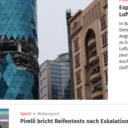
Polit
Exp
Luf
In 
Donn
Angr
zu h
Luft
Jour
auc
Golf
und 
zu b
Ort 
Sport
»
Motorsport
Pirelli bricht Reifentests nach Eskalati