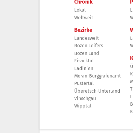
Chronik
P
Lokal
L
Weltweit
W
Bezirke
W
Landesweit
L
Bozen Leifers
W
Bozen Land
K
Eisacktal
Ü
Ladinien
K
Meran-Burggrafenamt
M
Pustertal
T
Überetsch-Unterland
L
Vinschgau
B
Wipptal
K