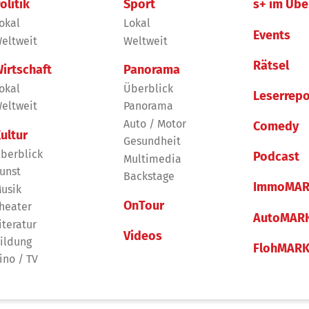
olitik
Sport
s+ im Übe
okal
Lokal
Events
eltweit
Weltweit
Rätsel
irtschaft
Panorama
okal
Überblick
Leserrepo
eltweit
Panorama
Auto / Motor
Comedy
ultur
Gesundheit
berblick
Podcast
Multimedia
unst
Backstage
ImmoMAR
usik
OnTour
heater
AutoMAR
iteratur
Videos
ildung
FlohMAR
ino / TV