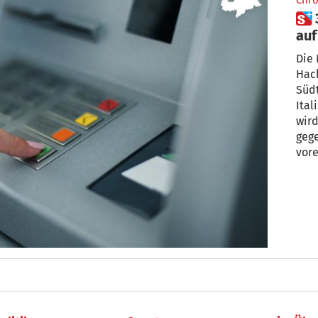
Chro
 3 Bankomat-Hacker weiterhin
auf
Die
Hack
Südt
Itali
wird besonders die Spur dreier M
gege