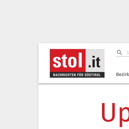
Bezir
Up