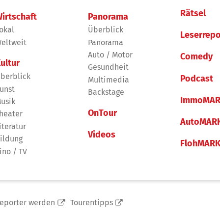
Rätsel
irtschaft
Panorama
okal
Überblick
Leserrepo
eltweit
Panorama
Auto / Motor
Comedy
ultur
Gesundheit
berblick
Podcast
Multimedia
unst
Backstage
ImmoMAR
usik
OnTour
heater
AutoMAR
iteratur
Videos
ildung
FlohMAR
ino / TV
reporter werden
Tourentipps