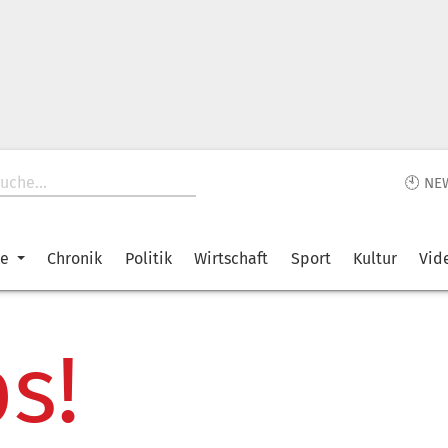
🕙 NE
ke
Chronik
Politik
Wirtschaft
Sport
Kultur
Vid
s!