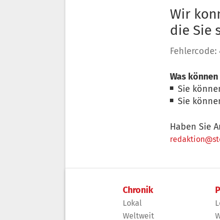
Wir konn
die Sie
Fehlercode:
Was können 
Sie könne
Sie könne
Haben Sie A
redaktion@sto
Chronik
P
Lokal
L
Weltweit
W