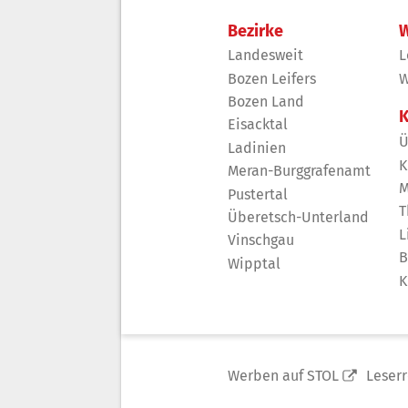
Bezirke
W
Landesweit
L
Bozen Leifers
W
Bozen Land
K
Eisacktal
Ü
Ladinien
K
Meran-Burggrafenamt
M
Pustertal
T
Überetsch-Unterland
L
Vinschgau
B
Wipptal
K
Werben auf STOL
Leser