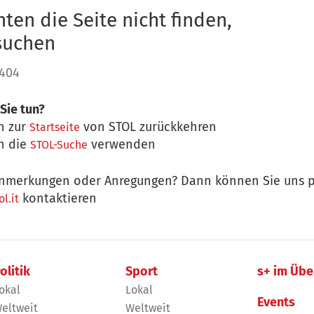
ten die Seite nicht finden,
 suchen
 404
Sie tun?
n zur
von STOL zurückkehren
Startseite
n die
verwenden
STOL-Suche
nmerkungen oder Anregungen? Dann können Sie uns p
kontaktieren
l.it
olitik
Sport
s+ im Übe
okal
Lokal
Events
eltweit
Weltweit