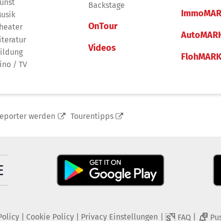
unst
Backstage
ImmoMAR
usik
OnTour
heater
AutoMAR
iteratur
Videos
ildung
FlohMAR
ino / TV
reporter werden
Tourentipps
Policy
|
Cookie Policy
|
Privacy Einstellungen
|
|
FAQ
Pu
2