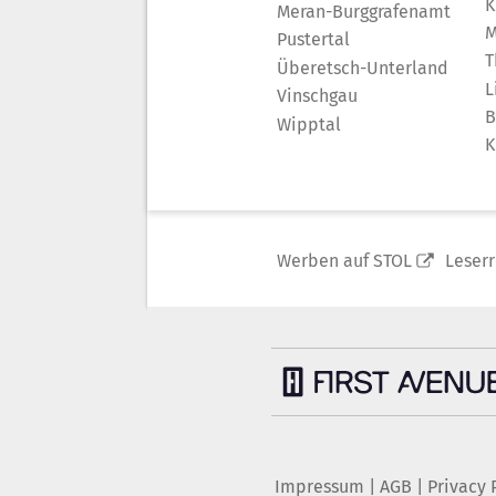
K
Meran-Burggrafenamt
M
Pustertal
T
Überetsch-Unterland
L
Vinschgau
B
Wipptal
K
Werben auf STOL
Leser
Impressum
|
AGB
|
Privacy 