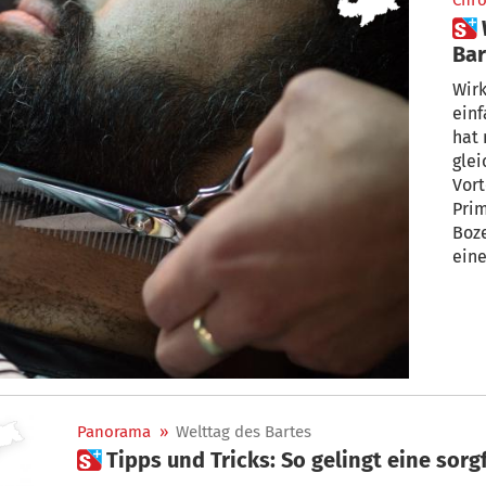
Chro
 Warum sich eine sorgfältige
Bar
Wirk
einf
hat n
gleichzeitig 
Vort
Pri
Boze
eine
aus.
Panorama
»
Welttag des Bartes
 Tipps und Tricks: So gelingt eine sorg