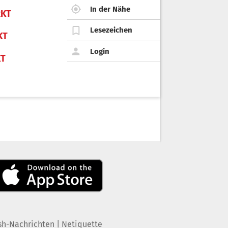
In der Nähe
KT
Lesezeichen
KT
Login
KT
|
sh-Nachrichten
Netiquette