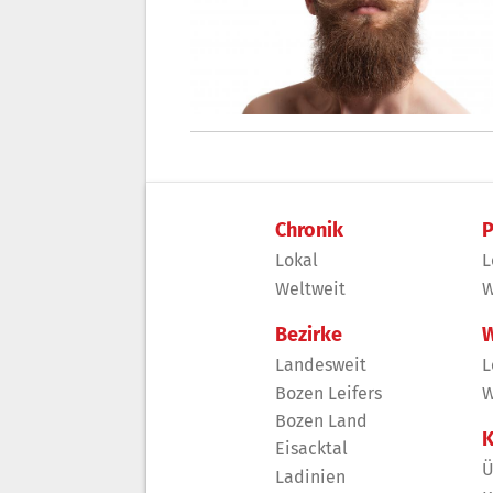
Chronik
P
Lokal
L
Weltweit
W
Bezirke
W
Landesweit
L
Bozen Leifers
W
Bozen Land
K
Eisacktal
Ü
Ladinien