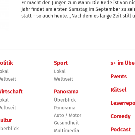
Er macht den Jungen zum Mann: Die Rede ist von nichts Geringerem als dem Bart. Jedes
Jahr findet am ersten Samstag im September zu sei
statt – so auch heute. „Nachdem es lange Zeit still u
Jahren wieder voll im Trend“, weiß der Barbier Oliv
olitik
Sport
s+ im Übe
okal
Lokal
Events
eltweit
Weltweit
Rätsel
irtschaft
Panorama
okal
Überblick
Leserrepo
eltweit
Panorama
Auto / Motor
Comedy
ultur
Gesundheit
berblick
Podcast
Multimedia