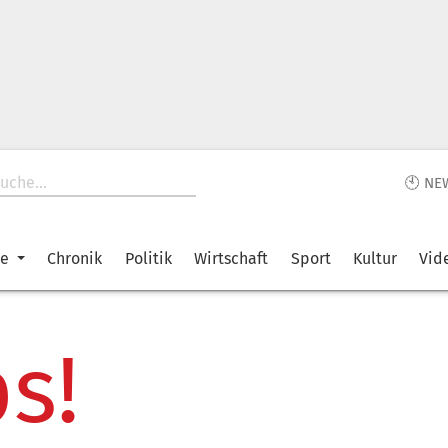
🕙 NE
ke
Chronik
Politik
Wirtschaft
Sport
Kultur
Vid
s!