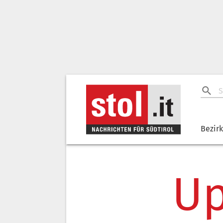
Bezir
Up