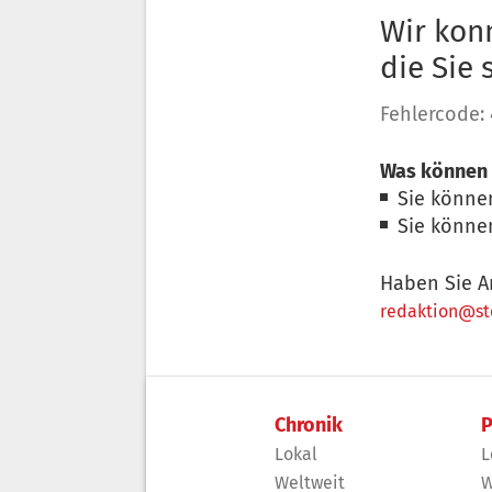
Wir konn
die Sie
Fehlercode:
Was können 
Sie könne
Sie könne
Haben Sie A
redaktion@sto
Chronik
P
Lokal
L
Weltweit
W