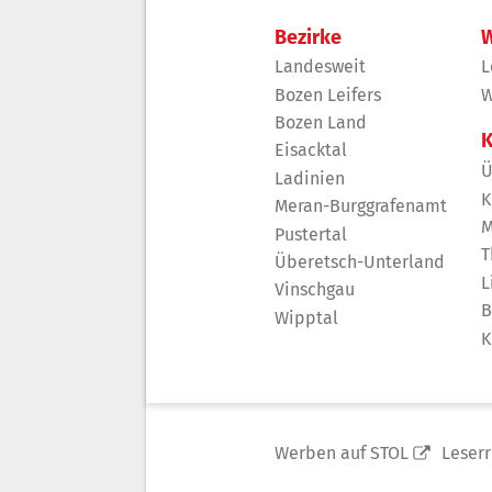
Bezirke
W
Landesweit
L
Bozen Leifers
W
Bozen Land
K
Eisacktal
Ü
Ladinien
K
Meran-Burggrafenamt
M
Pustertal
T
Überetsch-Unterland
L
Vinschgau
B
Wipptal
K
Werben auf STOL
Leser