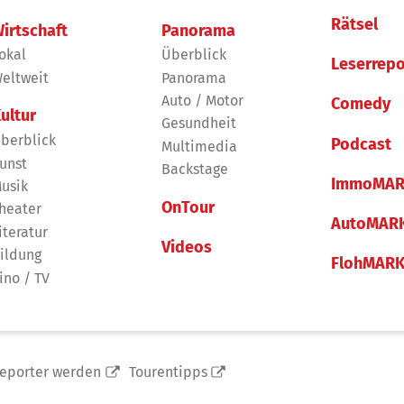
Rätsel
irtschaft
Panorama
okal
Überblick
Leserrepo
eltweit
Panorama
Auto / Motor
Comedy
ultur
Gesundheit
berblick
Podcast
Multimedia
unst
Backstage
ImmoMAR
usik
OnTour
heater
AutoMAR
iteratur
Videos
ildung
FlohMAR
ino / TV
reporter werden
Tourentipps