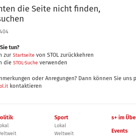
ten die Seite nicht finden,
 suchen
 404
Sie tun?
n zur
von STOL zurückkehren
Startseite
n die
verwenden
STOL-Suche
nmerkungen oder Anregungen? Dann können Sie uns p
kontaktieren
l.it
olitik
Sport
s+ im Übe
okal
Lokal
Events
eltweit
Weltweit