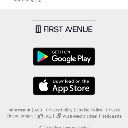
Tourentipps
Impressum
|
AGB
|
Privacy Policy
|
Cookie Policy
|
Privacy
Einstellungen
|
|
|
FAQ
Push-Nachrichten
Netiquette
2
©
2026
First Avenue GmbH