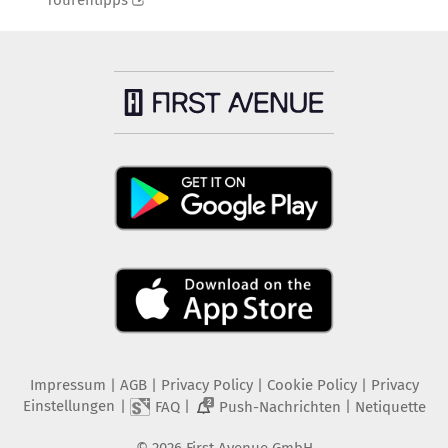
Tourentipps
Impressum
|
AGB
|
Privacy Policy
|
Cookie Policy
|
Privacy
Einstellungen
|
|
|
FAQ
Push-Nachrichten
Netiquette
2
©
2026
First Avenue GmbH