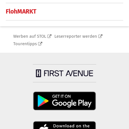
FlohMARKT
Werben auf STOL
Leserreporter werden
Tourentipps