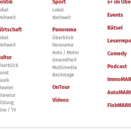
olitik
Sport
s+ im Übe
okal
Lokal
Events
eltweit
Weltweit
Rätsel
irtschaft
Panorama
okal
Überblick
Leserrepo
eltweit
Panorama
Auto / Motor
Comedy
ultur
Gesundheit
berblick
Podcast
Multimedia
unst
Backstage
ImmoMAR
usik
OnTour
heater
AutoMAR
iteratur
Videos
ildung
FlohMAR
ino / TV