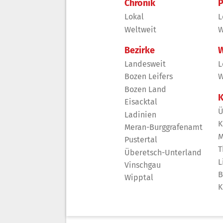
Chronik
P
Lokal
L
Weltweit
W
Bezirke
W
Landesweit
L
Bozen Leifers
W
Bozen Land
K
Eisacktal
Ü
Ladinien
K
Meran-Burggrafenamt
M
Pustertal
T
Überetsch-Unterland
L
Vinschgau
B
Wipptal
K