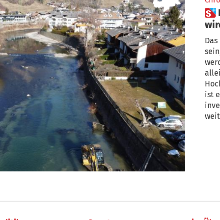
Chro
 Klausen: Hochwasserschutz
wir
Das
sein, manchmal aber auch zur Be
werd
allein
Hoc
ist 
inve
wei
Wil