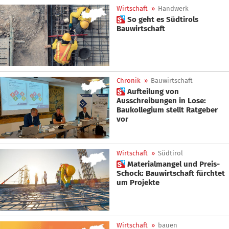
Wirtschaft
»
Handwerk
 So geht es Südtirols
Bauwirtschaft
Chronik
»
Bauwirtschaft
 Aufteilung von
Ausschreibungen in Lose:
Baukollegium stellt Ratgeber
vor
Wirtschaft
»
Südtirol
 Materialmangel und Preis-
Schock: Bauwirtschaft fürchtet
um Projekte
Wirtschaft
»
bauen