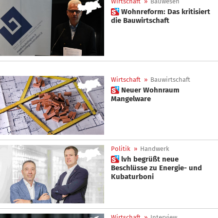
Wirtschaft
»
Bauwesen
 Wohnreform: Das kritisiert
die Bauwirtschaft
Wirtschaft
»
Bauwirtschaft
 Neuer Wohnraum
Mangelware
Politik
»
Handwerk
 lvh begrüßt neue
Beschlüsse zu Energie- und
Kubaturboni
Wirtschaft
»
Interview