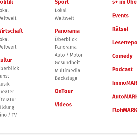
olitik
Sport
s+ im Übe
okal
Lokal
Events
eltweit
Weltweit
Rätsel
irtschaft
Panorama
okal
Überblick
Leserrepo
eltweit
Panorama
Auto / Motor
Comedy
ultur
Gesundheit
berblick
Podcast
Multimedia
unst
Backstage
ImmoMAR
usik
OnTour
heater
AutoMAR
iteratur
Videos
ildung
FlohMAR
ino / TV