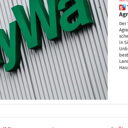
Wirt
 Tiefer Fall: Deutscher
Agr
Üb
Der 
Agra
schw
in S
Unb
bes
Land
Hau
neu
binn
gere
größ
fall