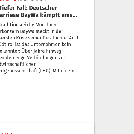
schaft
»
Unternehmen
arriese BayWa kämpft ums
erleben
traditionsreiche Münchner
rkonzern BayWa steckt in der
ersten Krise seiner Geschichte. Auch
üdtirol ist das Unternehmen kein
ekannter: Über Jahre hinweg
tanden enge Verbindungen zur
wirtschaftlichen
ptgenossenschaft (LHG). Mit einem
en Sanierungskonzept – dem zweiten
en zwei Jahren – soll die BayWa
ttet werden. Doch wie konnte der
te deutsche Agrarhändler so tief
en?