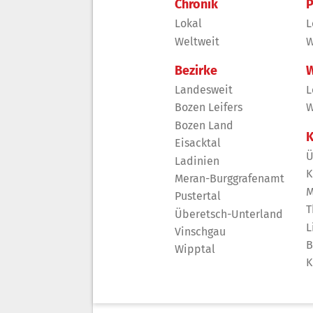
Chronik
P
Lokal
L
Weltweit
W
Bezirke
W
Landesweit
L
Bozen Leifers
W
Bozen Land
K
Eisacktal
Ü
Ladinien
K
Meran-Burggrafenamt
M
Pustertal
T
Überetsch-Unterland
L
Vinschgau
B
Wipptal
K