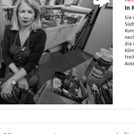
Pan
In 
Sie
Südt
Kuns
nach
die 
Küns
Frei
Auss