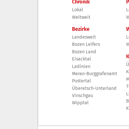
Chronik
P
Lokal
L
Weltweit
W
Bezirke
W
Landesweit
L
Bozen Leifers
W
Bozen Land
K
Eisacktal
Ü
Ladinien
K
Meran-Burggrafenamt
M
Pustertal
T
Überetsch-Unterland
L
Vinschgau
B
Wipptal
K