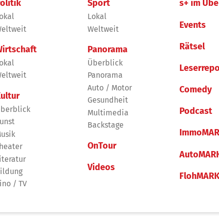
olitik
Sport
s+ im Übe
okal
Lokal
Events
eltweit
Weltweit
Rätsel
irtschaft
Panorama
okal
Überblick
Leserrepo
eltweit
Panorama
Auto / Motor
Comedy
ultur
Gesundheit
berblick
Podcast
Multimedia
unst
Backstage
ImmoMAR
usik
OnTour
heater
AutoMAR
iteratur
Videos
ildung
FlohMAR
ino / TV