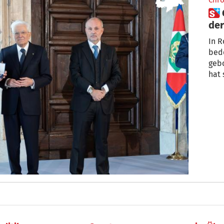
Chro
 Gino Gerosa, der Herzchirurg
der
In R
bed
gebo
hat 