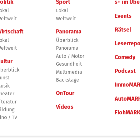
olitik
Sport
s+ im Übe
okal
Lokal
Events
eltweit
Weltweit
Rätsel
irtschaft
Panorama
okal
Überblick
Leserrepo
eltweit
Panorama
Auto / Motor
Comedy
ultur
Gesundheit
berblick
Podcast
Multimedia
unst
Backstage
ImmoMAR
usik
OnTour
heater
AutoMAR
iteratur
Videos
ildung
FlohMAR
ino / TV