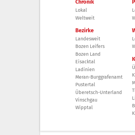
Chronik
P
Lokal
L
Weltweit
W
Bezirke
W
Landesweit
L
Bozen Leifers
W
Bozen Land
K
Eisacktal
Ü
Ladinien
K
Meran-Burggrafenamt
M
Pustertal
T
Überetsch-Unterland
L
Vinschgau
B
Wipptal
K