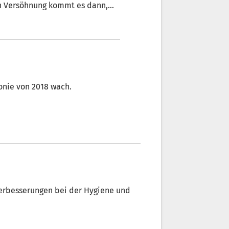
hen Versöhnung kommt es dann,
er Freiheitskämpfer kommt“,
 Oberstaller
nie von 2018 wach.
erbesserungen bei der Hygiene und