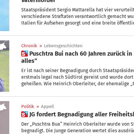
Staatspräsident Sergio Mattarella hat vier verurteil
verschiedene Straftaten verantwortlich gemacht wur
Italien für Aufsehen gesorgt und eine breite öffent
Chronik
»
Lebensgeschichten
 Puschtra Bui nach 60 Jahren zurück in Südtirol: „Hass zerstört
alles“
Er ist nach seiner Begnadigung durch Staatspräsiden
erstmals legal nach Südtirol gereist und wurde do
geheißen. Wie Heinrich Oberleiter, der ehemalige „Puschtra B
Ahrntal erlebt und warum sein Weg, der zur Begnadigung führte, einem tiefen
Glauben geschuldet ist und auch „Schneid’“ abverlan
Politik
»
Appell
 JG fordert Begnadigung aller Freihei
Der „Puschtra Bua“ Heinrich Oberleiter wurde von S
begnadigt. Die Junge Generation wertet dies ausdrüc