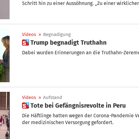
Schritt hin zu einer Aussöhnung. „Zu einer wirklic
wenn zu einer Begnadigung sämtlicher noch lebend
unterstreicht der Landesjugendvorsitzende Dominik
Videos
»
Begnadigung
 Trump begnadigt Truthahn
Dabei wurden Erinnerungen an die Truthahn-Zeremo
Videos
»
Aufstand
 Tote bei Gefängnisrevolte in Peru
Die Häftlinge hatten wegen der Corona-Pandemie V
der medizinischen Versorgung gefordert.