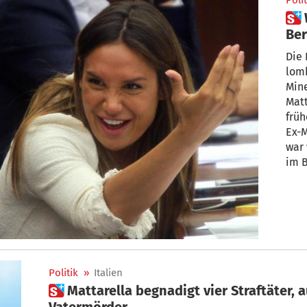
Polit
 Wirbel um Begnadigung von
Ber
Die
lomb
Mine
Matt
früh
Ex-M
war 
im B
eine
veru
Feb
Politik
»
Italien
 Mattarella begnadigt vier Straftäter, auch einen jungen
Vatermörder