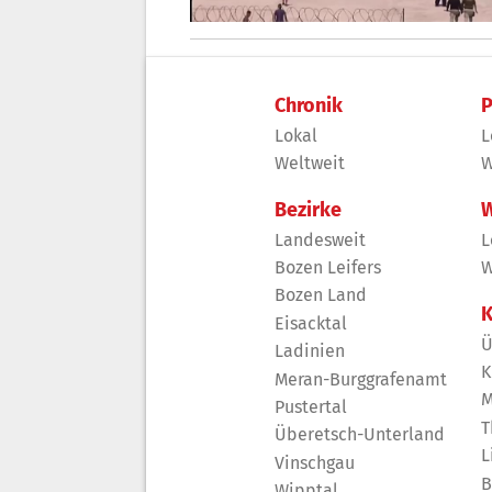
Chronik
P
Lokal
L
Weltweit
W
Bezirke
W
Landesweit
L
Bozen Leifers
W
Bozen Land
K
Eisacktal
Ü
Ladinien
K
Meran-Burggrafenamt
M
Pustertal
T
Überetsch-Unterland
L
Vinschgau
B
Wipptal