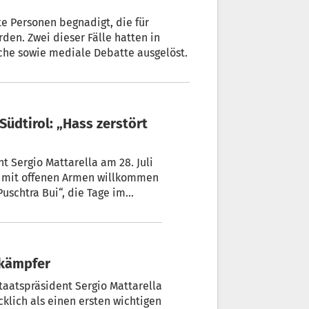
te Personen begnadigt, die für
den. Zwei dieser Fälle hatten in
liche sowie mediale Debatte ausgelöst.
t Sergio Mattarella am 28. Juli
rt mit offenen Armen willkommen
ui“, die Tage im
gt, das erzählt er im Interview.
tskämpfer
taatspräsident Sergio Mattarella
klich als einen ersten wichtigen