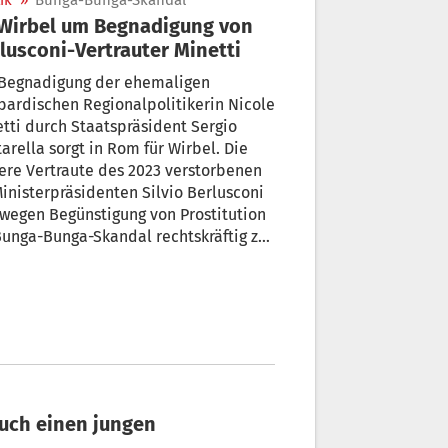
ik
»
Bunga-Bunga-Skandal
lusconi-Vertrauter Minetti
 Begnadigung der ehemaligen
ardischen Regionalpolitikerin Nicole
tti durch Staatspräsident Sergio
arella sorgt in Rom für Wirbel. Die
ere Vertraute des 2023 verstorbenen
inisterpräsidenten Silvio Berlusconi
wegen Begünstigung von Prostitution
unga-Bunga-Skandal rechtskräftig zu
r Haftstrafe von fast vier Jahren
rteilt und vom Präsidenten im
ruar begnadigt worden.