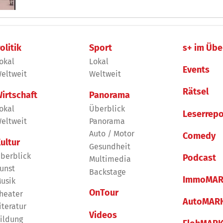
olitik
Sport
s+ im Übe
okal
Lokal
Events
eltweit
Weltweit
Rätsel
irtschaft
Panorama
okal
Überblick
Leserrepo
eltweit
Panorama
Auto / Motor
Comedy
ultur
Gesundheit
berblick
Podcast
Multimedia
unst
Backstage
ImmoMAR
usik
OnTour
heater
AutoMAR
iteratur
Videos
ildung