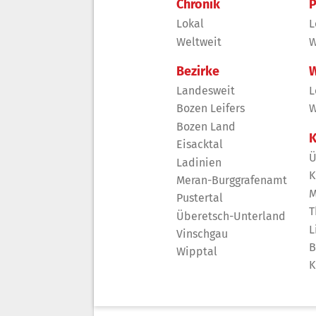
Chronik
P
Lokal
L
Weltweit
W
Bezirke
W
Landesweit
L
Bozen Leifers
W
Bozen Land
K
Eisacktal
Ü
Ladinien
K
Meran-Burggrafenamt
M
Pustertal
T
Überetsch-Unterland
L
Vinschgau
B
Wipptal
K