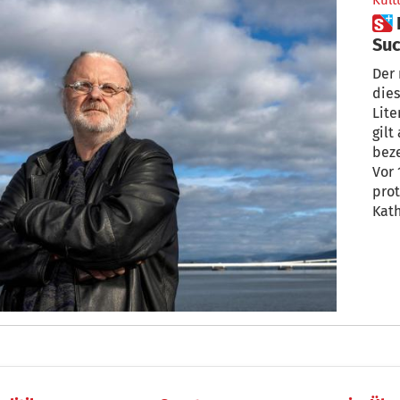
Kult
 Der Nobelpreisträger und die
Suc
Der 
dies
Lite
gilt a
beze
Vor 
prot
Kat