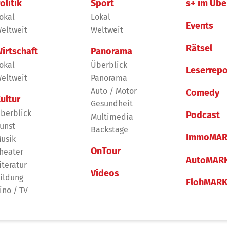
olitik
Sport
s+ im Übe
okal
Lokal
Events
eltweit
Weltweit
Rätsel
irtschaft
Panorama
okal
Überblick
Leserrepo
eltweit
Panorama
Auto / Motor
Comedy
ultur
Gesundheit
berblick
Podcast
Multimedia
unst
Backstage
ImmoMAR
usik
OnTour
heater
AutoMAR
iteratur
Videos
ildung
FlohMAR
ino / TV