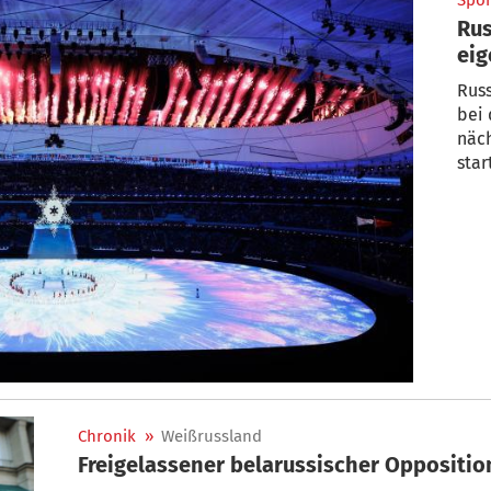
Spor
Rus
eig
Russ
bei 
näch
star
Chronik
»
Weißrussland
Freigelassener belarussischer Opposition