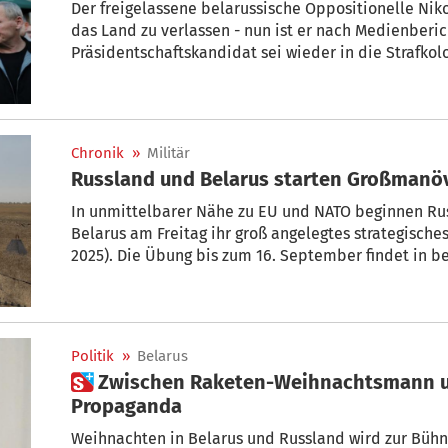
Der freigelassene belarussische Oppositionelle Niko
das Land zu verlassen - nun ist er nach Medienberich
Präsidentschaftskandidat sei wieder in die Strafkol
inhaftiert war. Das berichtete das aus dem Exil agi
Niwa“ unter Berufung auf informierte Quellen.
Chronik
»
Militär
Russland und Belarus starten Großmanö
In unmittelbarer Nähe zu EU und NATO beginnen Ru
Belarus am Freitag ihr groß angelegtes strategisch
2025). Die Übung bis zum 16. September findet in b
Politik
»
Belarus
 Zwischen Raketen-Weihnachtsmann und Ded Moroz: Blüten der
Propaganda
Weihnachten in Belarus und Russland wird zur Bühne für politische Inszenierungen