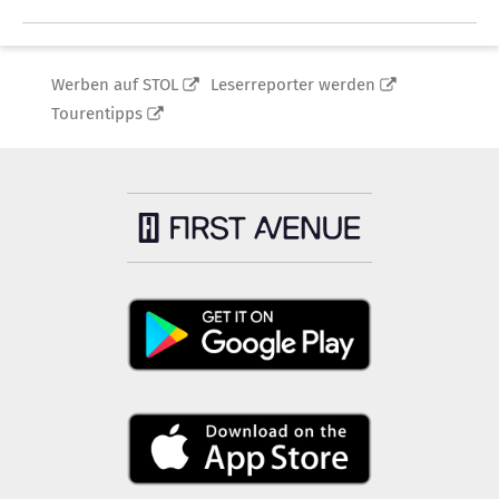
Werben auf STOL
Leserreporter werden
Tourentipps