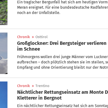
Ein tragischer Bergunfall hat sich am heutigen Vor
Meran ereignet. Für eine bundesdeutsche Radfahrerin kam jede Hilfe zu spät
noch an der Unfallstelle.
Chronik
»
Osttirol
Großglockner: Drei Bergsteiger verlieren
im Schnee
Frühmorgens wollen drei junge Männer vom Luckner
aufbrechen – doch plötzlich stehen sie im steilen,
Empfang und ohne Orientierung bleibt nur der Notru
zu Fuß zu ihnen durch – und bringt die erschöpften A
Sicherheit.
Chronik
»
Trentino
Nächtlicher Rettungseinsatz am Monte D
Kletterer in Bergnot
Ein nächtlicher Rettungseinsatz hat sich am Sonntag