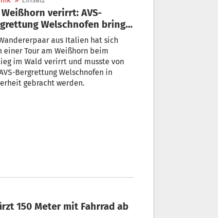
nik
»
Einsatz
Weißhorn verirrt: AVS-
grettung Welschnofen bringt
r in Sicherheit
Wandererpaar aus Italien hat sich
h einer Tour am Weißhorn beim
ieg im Wald verirrt und musste von
AVS-Bergrettung Welschnofen in
erheit gebracht werden.
ürzt 150 Meter mit Fahrrad ab