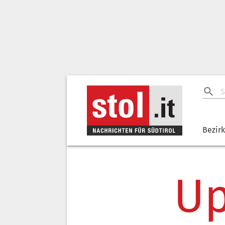
Bezir
Up