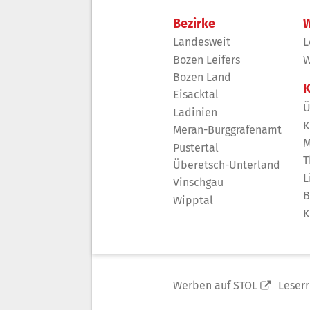
Bezirke
W
Landesweit
L
Bozen Leifers
W
Bozen Land
K
Eisacktal
Ü
Ladinien
K
Meran-Burggrafenamt
M
Pustertal
T
Überetsch-Unterland
L
Vinschgau
B
Wipptal
K
Werben auf STOL
Leser