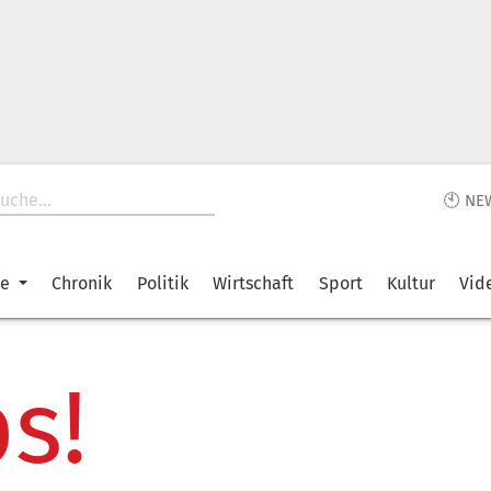
🕙 NE
ke
Chronik
Politik
Wirtschaft
Sport
Kultur
Vid
s!