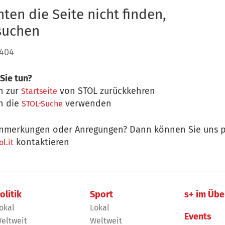
ten die Seite nicht finden,
 suchen
 404
Sie tun?
n zur
von STOL zurückkehren
Startseite
n die
verwenden
STOL-Suche
nmerkungen oder Anregungen? Dann können Sie uns p
kontaktieren
l.it
olitik
Sport
s+ im Übe
okal
Lokal
Events
eltweit
Weltweit