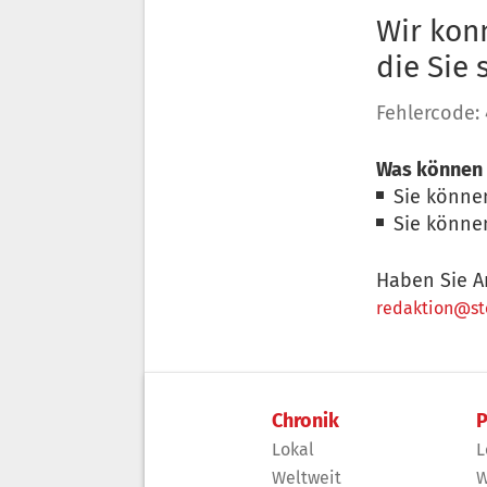
Wir konn
die Sie
Fehlercode:
Was können 
Sie könne
Sie könne
Haben Sie A
redaktion@sto
Chronik
P
Lokal
L
Weltweit
W