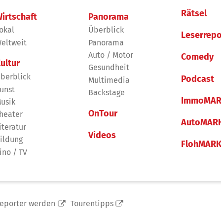
Rätsel
irtschaft
Panorama
okal
Überblick
Leserrepo
eltweit
Panorama
Auto / Motor
Comedy
ultur
Gesundheit
berblick
Podcast
Multimedia
unst
Backstage
ImmoMAR
usik
OnTour
heater
AutoMAR
iteratur
Videos
ildung
FlohMAR
ino / TV
reporter werden
Tourentipps