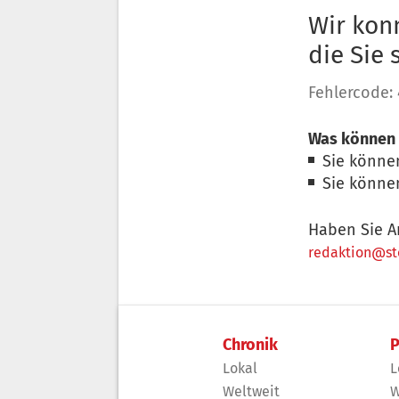
Wir konn
die Sie
Fehlercode:
Was können 
Sie könne
Sie könne
Haben Sie A
redaktion@sto
Chronik
P
Lokal
L
Weltweit
W