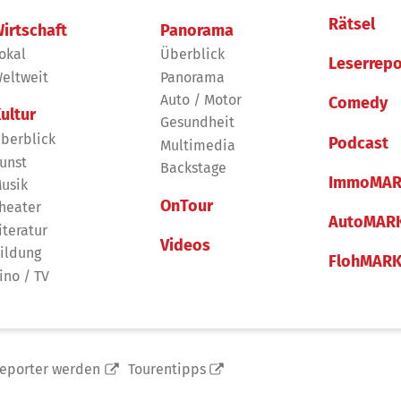
Rätsel
irtschaft
Panorama
okal
Überblick
Leserrepo
eltweit
Panorama
Auto / Motor
Comedy
ultur
Gesundheit
berblick
Podcast
Multimedia
unst
Backstage
ImmoMAR
usik
OnTour
heater
AutoMAR
iteratur
Videos
ildung
FlohMAR
ino / TV
reporter werden
Tourentipps