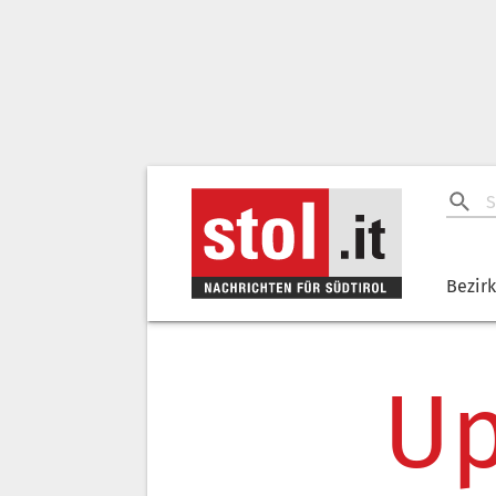
Bezir
Up