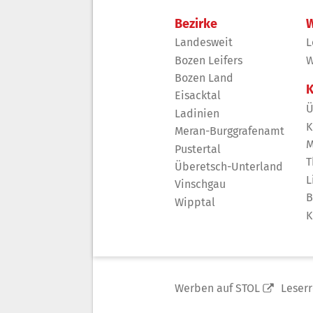
Bezirke
W
Landesweit
L
Bozen Leifers
W
Bozen Land
K
Eisacktal
Ü
Ladinien
K
Meran-Burggrafenamt
M
Pustertal
T
Überetsch-Unterland
L
Vinschgau
B
Wipptal
K
Werben auf STOL
Leser