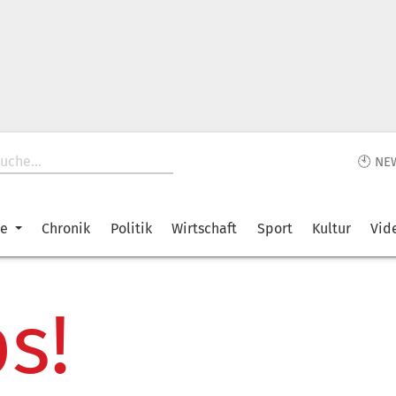
🕙 NE
ke
Chronik
Politik
Wirtschaft
Sport
Kultur
Vid
s!