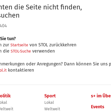
ten die Seite nicht finden,
 suchen
 404
Sie tun?
n zur
von STOL zurückkehren
Startseite
n die
verwenden
STOL-Suche
nmerkungen oder Anregungen? Dann können Sie uns p
kontaktieren
l.it
olitik
Sport
s+ im Übe
okal
Lokal
Events
eltweit
Weltweit